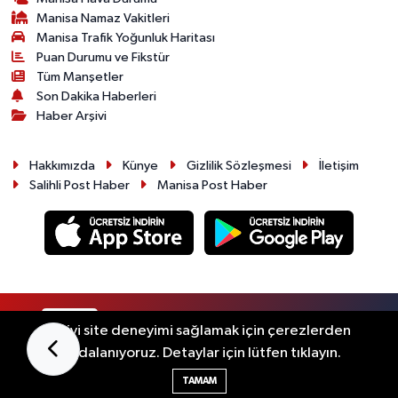
Manisa Namaz Vakitleri
Manisa Trafik Yoğunluk Haritası
Puan Durumu ve Fikstür
Tüm Manşetler
Son Dakika Haberleri
Haber Arşivi
Hakkımızda
Künye
Gizlilik Sözleşmesi
İletişim
Salihli Post Haber
Manisa Post Haber
RSS
Copyright © 2026. Her hakkı saklıdır.
En iyi site deneyimi sağlamak için çerezlerden
faydalanıyoruz. Detaylar için lütfen tıklayın.
Haber Yazılımı:
TE Bilişim
TAMAM