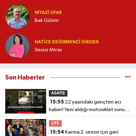
NIYAZI UYAR
Bak Gülüm
HATICE DEĞIRMENCI DIRGEN
Sessiz Miras
Son Haberler
ASAYİŞ
15:55
22 yaşındaki gençten acı
haber! Yeni aldığı motosiklet sonu
oldu
LIFE
15:54
Karma 2. sezon için geri