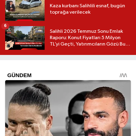
Kaza kurbanı Salihlili esnaf, bugün
toprağa verilecek
6
Salihli 2026 Temmuz Sonu Emlak
Raporu: Konut Fiyatları 5 Milyon
TL’yi Geçti, Yatırımcıların Gözü Bu
Mahallelerde