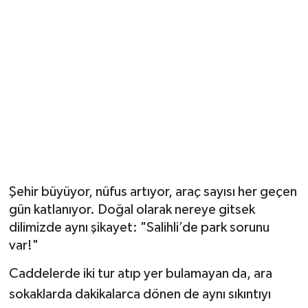
YUNUSEMRE
MANİSA'YI KEŞFET
TÜRKİYE'DE TREND HABERLER
ÖZEL HABER
Şehir büyüyor, nüfus artıyor, araç sayısı her geçen
gün katlanıyor. Doğal olarak nereye gitsek
dilimizde aynı şikayet: "Salihli’de park sorunu
var!"
Caddelerde iki tur atıp yer bulamayan da, ara
sokaklarda dakikalarca dönen de aynı sıkıntıyı