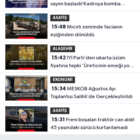
sayım başladı! Kadroya bomba
isimler dahil oldu
ASAYİŞ
15:48
Mıcırlı zeminde facianın
eşiğinden dönüldü
ALAŞEHİR
15:42
İYİ Parti’den ıskarta üzüm
fiyatına tepki 'Üreticinin emeği yok
sayılamaz'
EKONOMİ
15:34
MESKOB Ağustos Ayı
Toplantısı Salihli’de Gerçekleştirildi
ASAYİŞ
15:31
Freni boşalan traktör can aldı!
45 yaşındaki sürücü kurtarılamadı