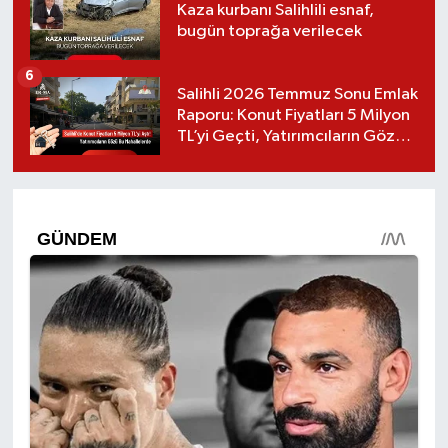
Kaza kurbanı Salihlili esnaf,
bugün toprağa verilecek
6
Salihli 2026 Temmuz Sonu Emlak
Raporu: Konut Fiyatları 5 Milyon
TL’yi Geçti, Yatırımcıların Gözü
Bu Mahallelerde