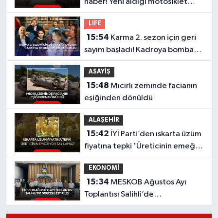
haber! Yeni aldığı motosiklet
sonu oldu
KÜLTÜR SANAT
SARIGÖL
KÖPRÜBAŞI
EKONOMİ
LIFE
15:54
Karma 2. sezon için geri
YAŞAM
SARUHANLI
KULA
EĞİTİM
sayım başladı! Kadroya bomba
isimler dahil oldu
LIFE
SELENDİ
SALİHLİ
KÜLTÜR SANAT
ASAYİŞ
15:48
Mıcırlı zeminde facianın
KIRKAĞAÇ
SARIGÖL
SPOR
eşiğinden dönüldü
DEMİRCİ
SARUHANLI
YAŞAM
ALAŞEHİR
15:42
İYİ Parti’den ıskarta üzüm
GÖLMARMARA
ŞEHZADELER
LIFE
fiyatına tepki 'Üreticinin emeği
yok sayılamaz'
GÖRDES
SELENDİ
BİLİM VE TEKNOLOJİ
EKONOMİ
15:34
MESKOB Ağustos Ayı
KÖPRÜBAŞI
SOMA
YAZARLAR
Toplantısı Salihli’de
Gerçekleştirildi
SOMA
TURGUTLU
MANİSA'NIN YÖRESEL LEZZETLERİ