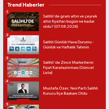
Trend Haberler
YUNUSEMRE
MANİSA'YI KEŞFET
1
Salihli’de gram altın ve çeyrek
altın fiyatları bugün ne kadar
TÜRKİYE'DE TREND HABERLER
oldu? (07.08.2026)
2
ÖZEL HABER
Salihli Günlük Hava Durumu -
Günlük ve Haftalık Tahmin
3
Salihli'de Zincir Marketlerin
Fiyat Karşılaştırması (Güncel
Liste)
4
Mustafa Özer, Yeni Parti Salihli
Kurucu İlçe Başkanı Oldu
5