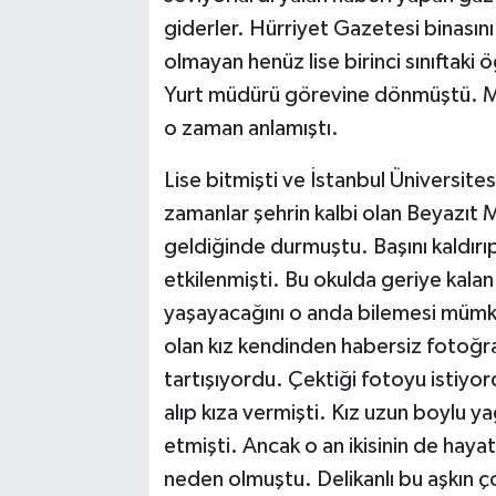
giderler. Hürriyet Gazetesi binasını 
olmayan henüz lise birinci sınıftaki
Yurt müdürü görevine dönmüştü. M
o zaman anlamıştı.
Lise bitmişti ve İstanbul Üniversite
zamanlar şehrin kalbi olan Beyazıt 
geldiğinde durmuştu. Başını kaldır
etkilenmişti. Bu okulda geriye kalan
yaşayacağını o anda bilemesi mümkü
olan kız kendinden habersiz fotoğraf
tartışıyordu. Çektiği fotoyu istiyord
alıp kıza vermişti. Kız uzun boylu ya
etmişti. Ancak o an ikisinin de hayatl
neden olmuştu. Delikanlı bu aşkın ço