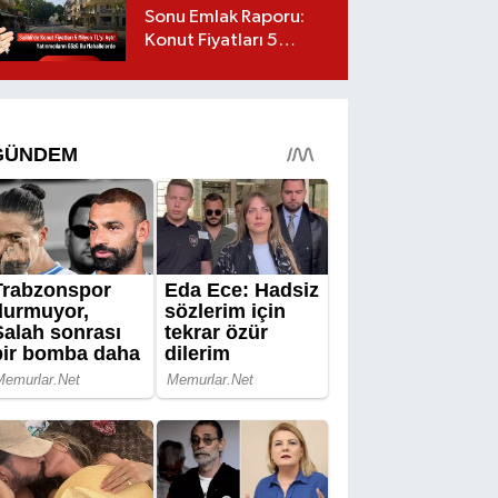
Sonu Emlak Raporu:
Konut Fiyatları 5
Milyon TL’yi Geçti,
Yatırımcıların Gözü Bu
Mahallelerde