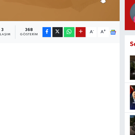
3
368
-
+
A
A
YLAŞIM
GÖSTERIM
S