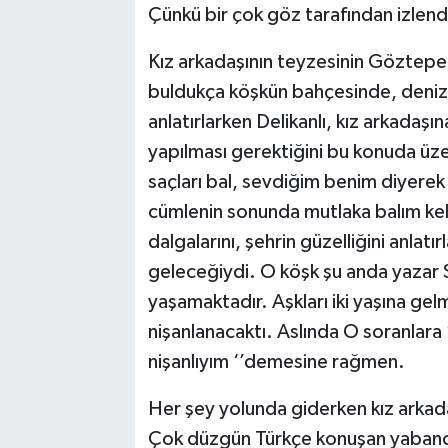
Çünkü bir çok göz tarafından izlendi
Kız arkadaşının teyzesinin Göztepe 
buldukça köşkün bahçesinde, deniz k
anlatırlarken Delikanlı, kız arkadaşı
yapılması gerektiğini bu konuda üzer
saçları bal, sevdiğim benim diyerek
cümlenin sonunda mutlaka balım kelim
dalgalarını, şehrin güzelliğini anlatır
geleceğiydi. O köşk şu anda yazar 
yaşamaktadır. Aşkları iki yaşına gelm
nişanlanacaktı. Aslında O soranlara 
nişanlıyım ‘’demesine rağmen.
Her şey yolunda giderken kız arkada
Çok düzgün Türkçe konuşan yabancı ‘