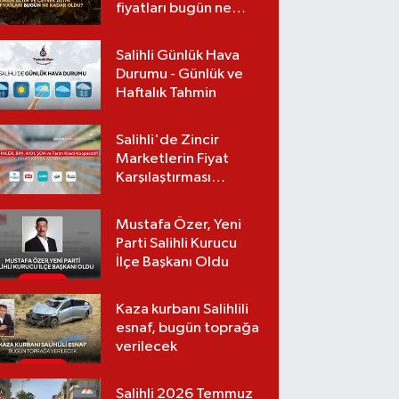
fiyatları bugün ne
kadar oldu?
(07.08.2026)
Salihli Günlük Hava
Durumu - Günlük ve
Haftalık Tahmin
Salihli'de Zincir
Marketlerin Fiyat
Karşılaştırması
(Güncel Liste)
Mustafa Özer, Yeni
Parti Salihli Kurucu
İlçe Başkanı Oldu
Kaza kurbanı Salihlili
esnaf, bugün toprağa
verilecek
Salihli 2026 Temmuz