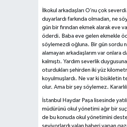
İlkokul arkadaşları O’nu çok severdi
duyarlardı farkında olmadan, ne söyl
gün bir fırından ekmek alarak eve 
öderdi. Baba eve gelen ekmekle öd
söylemezdi oğluna. Bir gün sordu n
alamayan arkadaşlarım var onlara d
kalmıştı. Yardım severlik duygusuna
oturdukları şehirden iki yüz kilomet
koyulmuşlardı. Ne var ki bisikletin te
olur. Ama bir şey söylemez. Kararlıl
İstanbul Haydar Paşa lisesinde yatıl
müdürünü okul yönetimi ağır bir su
de bu konuda okul yönetimini deste
seviyorlardı yalan haberi yapan ga