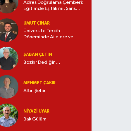
Adres Doğrulama Çemberi:
Eğitimde Eşitlik mi, Şans
Oyunu mu?
UMUT ÇINAR
Üniversite Tercih
Döneminde Ailelere ve
Gençlere Tavsiyeler
ŞABAN ÇETIN
Bozkır Dediğin…
MEHMET ÇAKIR
Altın Şehir
NIYAZI UYAR
Bak Gülüm