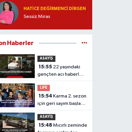
HATICE DEĞIRMENCI DIRGEN
Sessiz Miras
on Haberler
ASAYİŞ
15:55
22 yaşındaki
gençten acı haber!
Yeni aldığı motosiklet
LIFE
sonu oldu
15:54
Karma 2. sezon
için geri sayım başladı!
Kadroya bomba
ASAYİŞ
isimler dahil oldu
15:48
Mıcırlı zeminde