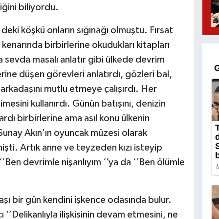
ğini biliyordu.
deki köşkü onların sığınağı olmuştu. Fırsat
enarında birbirlerine okudukları kitapları
na sevda masalı anlatır gibi ülkede devrim
ine düşen görevleri anlatırdı, gözleri bal,
 arkadaşını mutlu etmeye çalışırdı. Her
esini kullanırdı. Günün batışını, denizin
lardı birbirlerine ama asıl konu ülkenin
Sunay Akın’ın oyuncak müzesi olarak
işti. Artık anne ve teyzeden kızı isteyip
‘’Ben devrimle nişanlıyım ‘’ya da ‘’Ben ölümle
şı bir gün kendini işkence odasında bulur.
’Delikanlıyla ilişkisinin devam etmesini, ne