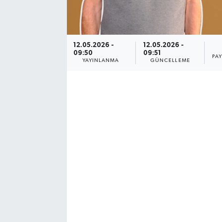
YUNUSEMRE
MANİSA'YI KEŞFET
12.05.2026 -
12.05.2026 -
TÜRKİYE'DE TREND HABERLER
09:50
09:51
PA
YAYINLANMA
GÜNCELLEME
ÖZEL HABER