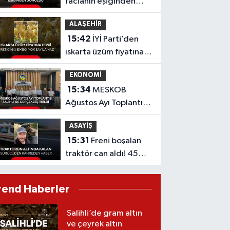
facianın eşiğinden
dönüldü
ALAŞEHİR
15:42
İYİ Parti’den
ıskarta üzüm fiyatına
tepki 'Üreticinin
EKONOMİ
emeği yok sayılamaz'
15:34
MESKOB
Ağustos Ayı Toplantısı
Salihli’de
ASAYİŞ
Gerçekleştirildi
15:31
Freni boşalan
traktör can aldı! 45
yaşındaki sürücü
kurtarılamadı
rend Haberler
Salihli’de gram altın
ve çeyrek altın