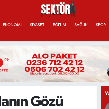
EKONOMİ
SİYASET
EĞİTİM
SAĞLIK
SPOR
Y
anın Gözü