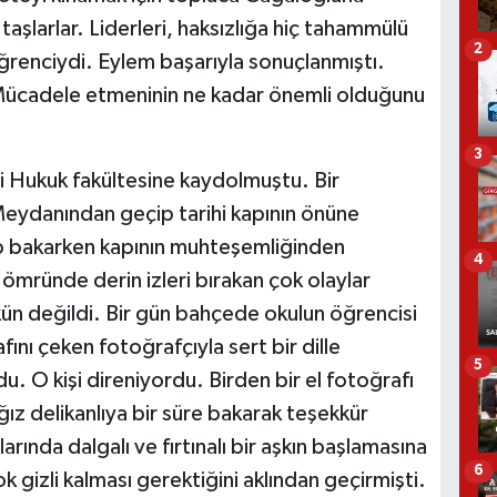
taşlarlar. Liderleri, haksızlığa hiç tahammülü
2
 öğrenciydi. Eylem başarıyla sonuçlanmıştı.
ücadele etmeninin ne kadar önemli olduğunu
3
si Hukuk fakültesine kaydolmuştu. Bir
Meydanından geçip tarihi kapının önüne
ıp bakarken kapının muhteşemliğinden
4
 ömründe derin izleri bırakan çok olaylar
n değildi. Bir gün bahçede okulun öğrencisi
ını çeken fotoğrafçıyla sert bir dille
5
u. O kişi direniyordu. Birden bir el fotoğrafı
ğız delikanlıya bir süre bakarak teşekkür
arında dalgalı ve fırtınalı bir aşkın başlamasına
6
k gizli kalması gerektiğini aklından geçirmişti.