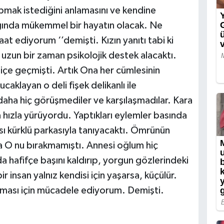
mak istediğini anlamasını ve kendine
lığında mükemmel bir hayatın olacak. Ne
at ediyorum ‘’demişti. Kızın yanıtı tabi ki
z uzun bir zaman psikolojik destek alacaktı.
 içe geçmişti. Artık Ona her cümlesinin
caklayan o deli fişek delikanlı ile
aha hiç görüşmediler ve karşılaşmadılar. Kara
a hızla yürüyordu. Yaptıkları eylemler basında
sı kürklü parkasıyla tanıyacaktı. Ömrünün
a O nu bırakmamıştı. Annesi oğlum hiç
hafifçe başını kaldırıp, yorgun gözlerindeki
r insan yalnız kendisi için yaşarsa, küçülür.
maması için mücadele ediyorum. Demişti.