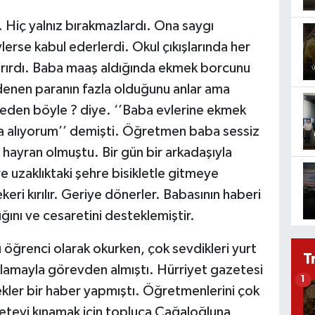
. Hiç yalnız bırakmazlardı. Ona saygı
erse kabul ederlerdi. Okul çıkışlarında her
varırdı. Baba maaş aldığında ekmek borcunu
enen paranın fazla olduğunu anlar ama
eden böyle ? diye. ‘’Baba evlerine ekmek
a alıyorum’’ demişti. Öğretmen baba sessiz
 hayran olmuştu. Bir gün bir arkadaşıyla
re uzaklıktaki şehre bisikletle gitmeye
keri kırılır. Geriye dönerler. Babasının haberi
ığını ve cesaretini desteklemiştir.
ı öğrenci olarak okurken, çok sevdikleri yurt
T
çlamayla görevden almıştı. Hürriyet gazetesi
1
kler bir haber yapmıştı. Öğretmenlerini çok
zeteyi kınamak için topluca Cağaloğluna