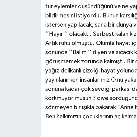
tür eylemler düşündüğünü ve ne yap
bildirmesini istiyordu. Bunun karşı
istersen yapılacak, sana bir dünya va
‘’Hayır ‘’ olacaktı. Serbest kalan kı
Artık ruhu ölmüştü. Ölümle hayat iç
sonunda ‘’Balım ‘’ diyen ve sıcacık ku
görüşmemek zorunda kalmıştı. Bir d
yağız delikanlı çizdiği hayat yolund
yayınlanırken insanlarımız O nu yaka
sonuna kadar çok sevdiği parkası d
korkmuyor musun ? diye sorduğunda 
sönmeyen bir ışıkla bakarak ‘’Anne bi
Ben halkımızın çocuklarının aç kal