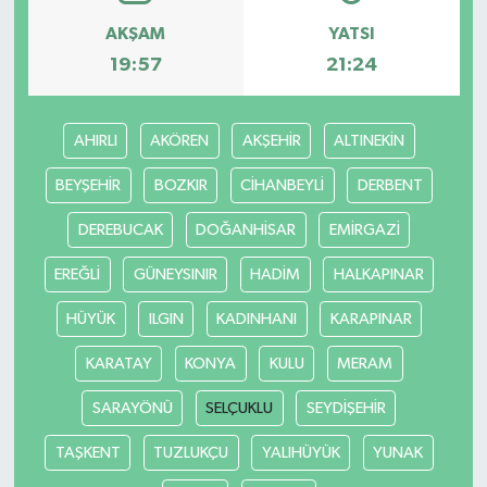
AKŞAM
YATSI
YUNUSEMRE
MANİSA'YI KEŞFET
19:57
21:24
TÜRKİYE'DE TREND HABERLER
AHIRLI
AKÖREN
AKŞEHİR
ALTINEKİN
ÖZEL HABER
BEYŞEHİR
BOZKIR
CİHANBEYLİ
DERBENT
DEREBUCAK
DOĞANHİSAR
EMİRGAZİ
EREĞLİ
GÜNEYSINIR
HADİM
HALKAPINAR
HÜYÜK
ILGIN
KADINHANI
KARAPINAR
KARATAY
KONYA
KULU
MERAM
SARAYÖNÜ
SELÇUKLU
SEYDİŞEHİR
TAŞKENT
TUZLUKÇU
YALIHÜYÜK
YUNAK