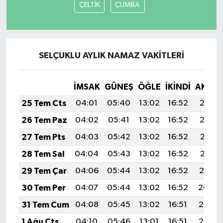
ÇELTİK
ÇUMRA
SELÇUKLU AYLIK NAMAZ VAKITLERI
İMSAK
GÜNEŞ
ÖĞLE
İKINDI
AKŞA
25 Tem Cts
04:01
05:40
13:02
16:52
20:13
26 Tem Paz
04:02
05:41
13:02
16:52
20:12
27 Tem Pts
04:03
05:42
13:02
16:52
20:11
28 Tem Sal
04:04
05:43
13:02
16:52
20:11
29 Tem Çar
04:06
05:44
13:02
16:52
20:10
30 Tem Per
04:07
05:44
13:02
16:52
20:09
31 Tem Cum
04:08
05:45
13:02
16:51
20:08
1 Ağu Cts
04:10
05:46
13:01
16:51
20:07