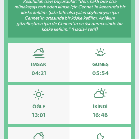
Resûlullah (sav) buyurdular: "Ben, haklı bile olsa
münakaşayı terk eden kimse için Cennet'in kenarında bir
KÜLTÜR SANAT
SARIGÖL
KÖPRÜBAŞI
EKONOMİ
köşke kefilim. Şaka bile olsa yalan söylemeyen için
Cennet'in ortasında bir köşke kefilim. Ahlâkını
güzelleştiren için de Cennet'in en üst derecesinde bir
YAŞAM
SARUHANLI
KULA
EĞİTİM
köşke kefilim." (Hadis-i şerif)
LIFE
SELENDİ
SALİHLİ
KÜLTÜR SANAT
KIRKAĞAÇ
SARIGÖL
SPOR
İMSAK
GÜNEŞ
04:21
05:54
DEMİRCİ
SARUHANLI
YAŞAM
GÖLMARMARA
ŞEHZADELER
LIFE
GÖRDES
SELENDİ
BİLİM VE TEKNOLOJİ
ÖĞLE
İKINDI
13:01
16:48
KÖPRÜBAŞI
SOMA
YAZARLAR
SOMA
TURGUTLU
MANİSA'NIN YÖRESEL LEZZETLERİ