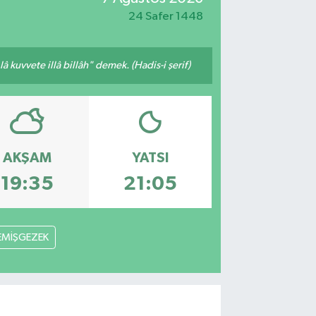
24 Safer 1448
 kuvvete illâ billâh" demek. (Hadis-i şerif)
AKŞAM
YATSI
19:35
21:05
EMİŞGEZEK