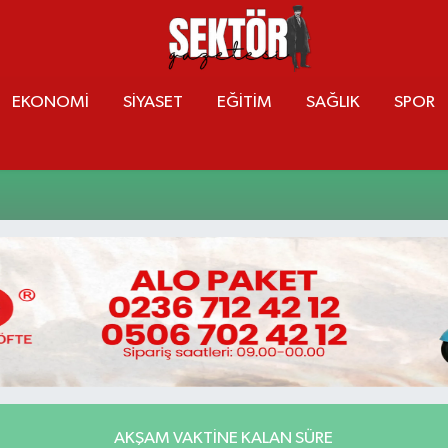
EKONOMİ
SİYASET
EĞİTİM
SAĞLIK
SPOR
AKŞAM VAKTINE KALAN SÜRE