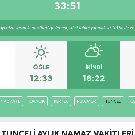
33:50
ı gizli vermek, musibeti gizlemek, sıla-i rahim yapmak ve "Lâ havle ve lâ
ÖĞLE
İKINDI
0
12:33
16:22
NAZİMİYE
OVACIK
PERTEK
PÜLÜMÜR
TUNCELİ
Ç
TUNCELİ AYLIK NAMAZ VAKITLERI