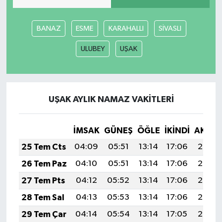
YUNUSEMRE
MANİSA'YI KEŞFET
BANAZ
ESME
KARAHALLI
SİVASLI
TÜRKİYE'DE TREND HABERLER
ULUBEY
UŞAK
ÖZEL HABER
UŞAK AYLIK NAMAZ VAKITLERI
İMSAK
GÜNEŞ
ÖĞLE
İKINDI
AKŞA
25 Tem Cts
04:09
05:51
13:14
17:06
20:27
26 Tem Paz
04:10
05:51
13:14
17:06
20:26
27 Tem Pts
04:12
05:52
13:14
17:06
20:26
28 Tem Sal
04:13
05:53
13:14
17:06
20:25
29 Tem Çar
04:14
05:54
13:14
17:05
20:24