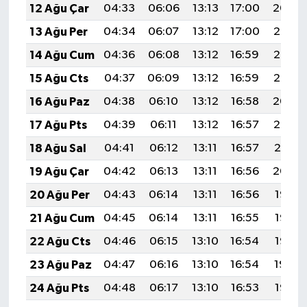
12 Ağu Çar
04:33
06:06
13:13
17:00
20:09
13 Ağu Per
04:34
06:07
13:12
17:00
20:07
14 Ağu Cum
04:36
06:08
13:12
16:59
20:06
15 Ağu Cts
04:37
06:09
13:12
16:59
20:05
16 Ağu Paz
04:38
06:10
13:12
16:58
20:04
17 Ağu Pts
04:39
06:11
13:12
16:57
20:02
18 Ağu Sal
04:41
06:12
13:11
16:57
20:01
19 Ağu Çar
04:42
06:13
13:11
16:56
20:00
20 Ağu Per
04:43
06:14
13:11
16:56
19:58
21 Ağu Cum
04:45
06:14
13:11
16:55
19:57
22 Ağu Cts
04:46
06:15
13:10
16:54
19:56
23 Ağu Paz
04:47
06:16
13:10
16:54
19:54
24 Ağu Pts
04:48
06:17
13:10
16:53
19:53