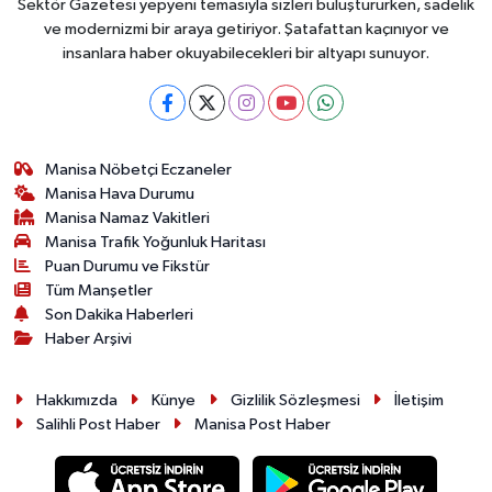
Sektör Gazetesi yepyeni temasıyla sizleri buluştururken, sadelik
ve modernizmi bir araya getiriyor. Şatafattan kaçınıyor ve
insanlara haber okuyabilecekleri bir altyapı sunuyor.
Manisa Nöbetçi Eczaneler
Manisa Hava Durumu
Manisa Namaz Vakitleri
Manisa Trafik Yoğunluk Haritası
Puan Durumu ve Fikstür
Tüm Manşetler
Son Dakika Haberleri
Haber Arşivi
Hakkımızda
Künye
Gizlilik Sözleşmesi
İletişim
Salihli Post Haber
Manisa Post Haber