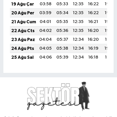
19 Ağu Çar
03:58
05:33
12:35
16:22
19:27
20 Ağu Per
03:59
05:34
12:35
16:22
19:26
21 Ağu Cum
04:01
05:35
12:35
16:21
19:24
22 Ağu Cts
04:02
05:36
12:35
16:20
19:23
23 Ağu Paz
04:04
05:37
12:34
16:20
19:21
24 Ağu Pts
04:05
05:38
12:34
16:19
19:20
25 Ağu Sal
04:06
05:39
12:34
16:18
19:18