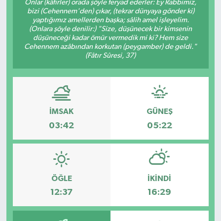
Onlar (kâfirler) orada şöyle feryad ederler: Ey Rabbimiz,
bizi (Cehennem'den) çıkar, (tekrar dünyaya gönder ki)
KÜLTÜR SANAT
SARIGÖL
KÖPRÜBAŞI
EKONOMİ
yaptığımız amellerden başka; sâlih amel işleyelim.
(Onlara şöyle denilir:) "Size, düşünecek bir kimsenin
düşüneceği kadar ömür vermedik mi ki? Hem size
YAŞAM
SARUHANLI
KULA
EĞİTİM
Cehennem azâbından korkutan (peygamber) de geldi."
(Fâtır Sûresi, 37)
LIFE
SELENDİ
SALİHLİ
KÜLTÜR SANAT
KIRKAĞAÇ
SARIGÖL
SPOR
İMSAK
GÜNEŞ
DEMİRCİ
SARUHANLI
YAŞAM
03:42
05:22
GÖLMARMARA
ŞEHZADELER
LIFE
GÖRDES
SELENDİ
BİLİM VE TEKNOLOJİ
ÖĞLE
İKINDI
12:37
16:29
KÖPRÜBAŞI
SOMA
YAZARLAR
SOMA
TURGUTLU
MANİSA'NIN YÖRESEL LEZZETLERİ