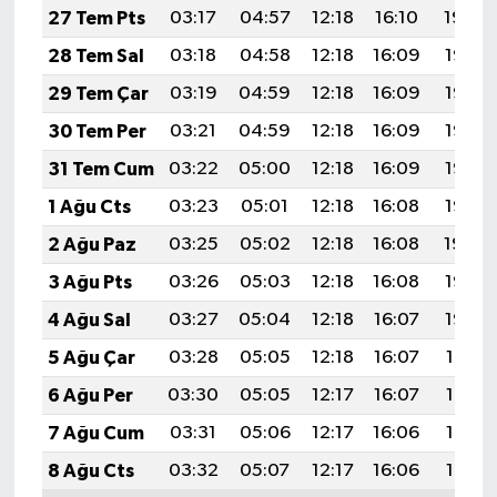
27 Tem Pts
03:17
04:57
12:18
16:10
19:29
28 Tem Sal
03:18
04:58
12:18
16:09
19:28
29 Tem Çar
03:19
04:59
12:18
16:09
19:27
30 Tem Per
03:21
04:59
12:18
16:09
19:27
31 Tem Cum
03:22
05:00
12:18
16:09
19:26
1 Ağu Cts
03:23
05:01
12:18
16:08
19:25
2 Ağu Paz
03:25
05:02
12:18
16:08
19:24
3 Ağu Pts
03:26
05:03
12:18
16:08
19:23
4 Ağu Sal
03:27
05:04
12:18
16:07
19:22
5 Ağu Çar
03:28
05:05
12:18
16:07
19:21
6 Ağu Per
03:30
05:05
12:17
16:07
19:19
7 Ağu Cum
03:31
05:06
12:17
16:06
19:18
8 Ağu Cts
03:32
05:07
12:17
16:06
19:17