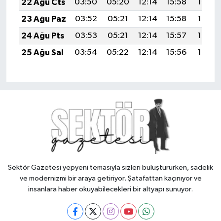
22 Ağu Cts
03:50
05:20
12:14
15:58
18:59
23 Ağu Paz
03:52
05:21
12:14
15:58
18:58
24 Ağu Pts
03:53
05:21
12:14
15:57
18:57
25 Ağu Sal
03:54
05:22
12:14
15:56
18:55
Sektör Gazetesi yepyeni temasıyla sizleri buluştururken, sadelik
ve modernizmi bir araya getiriyor. Şatafattan kaçınıyor ve
insanlara haber okuyabilecekleri bir altyapı sunuyor.