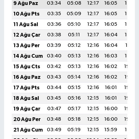
9 Ağu Paz
03:34
05:08
12:17
16:05
19:16
10 Ağu Pts
03:35
05:09
12:17
16:05
19:15
11 Ağu Sal
03:36
05:10
12:17
16:05
19:14
12 Ağu Çar
03:38
05:11
12:17
16:04
19:12
13 Ağu Per
03:39
05:12
12:16
16:04
19:11
14 Ağu Cum
03:40
05:13
12:16
16:03
19:10
15 Ağu Cts
03:42
05:13
12:16
16:02
19:09
16 Ağu Paz
03:43
05:14
12:16
16:02
19:07
17 Ağu Pts
03:44
05:15
12:16
16:01
19:06
18 Ağu Sal
03:45
05:16
12:15
16:01
19:05
19 Ağu Çar
03:47
05:17
12:15
16:00
19:03
20 Ağu Per
03:48
05:18
12:15
16:00
19:02
21 Ağu Cum
03:49
05:19
12:15
15:59
19:01