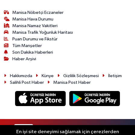
Manisa Nöbetçi Eczaneler
Manisa Hava Durumu
Manisa Namaz Vakitleri
Manisa Trafik Yoğunluk Haritası
Puan Durumu ve Fikstür
Tüm Manşetler
Son Dakika Haberleri
Haber Arşivi
Hakkımızda
Künye
Gizlilik Sözleşmesi
İletişim
Salihli Post Haber
Manisa Post Haber
RSS
Copyright © 2026. Her hakkı saklıdır.
En iyi site deneyimi sağlamak için çerezlerden