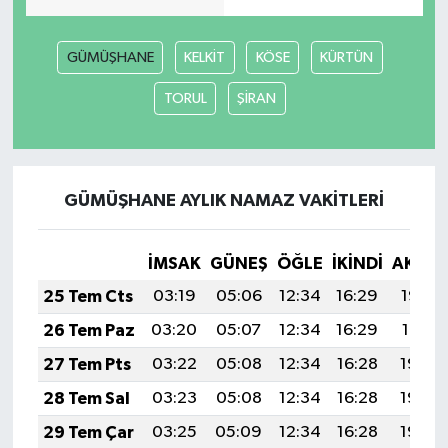
YUNUSEMRE
MANİSA'YI KEŞFET
GÜMÜŞHANE
KELKİT
KÖSE
KÜRTÜN
TÜRKİYE'DE TREND HABERLER
TORUL
ŞİRAN
ÖZEL HABER
GÜMÜŞHANE AYLIK NAMAZ VAKITLERI
İMSAK
GÜNEŞ
ÖĞLE
İKINDI
AKŞA
25 Tem Cts
03:19
05:06
12:34
16:29
19:52
26 Tem Paz
03:20
05:07
12:34
16:29
19:51
27 Tem Pts
03:22
05:08
12:34
16:28
19:50
28 Tem Sal
03:23
05:08
12:34
16:28
19:49
29 Tem Çar
03:25
05:09
12:34
16:28
19:48