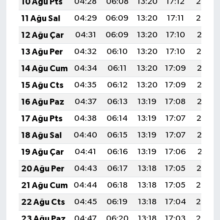
10 Ağu Pts
04:28
06:08
13:20
17:12
20:23
11 Ağu Sal
04:29
06:09
13:20
17:11
20:22
12 Ağu Çar
04:31
06:09
13:20
17:10
20:21
13 Ağu Per
04:32
06:10
13:20
17:10
20:19
14 Ağu Cum
04:34
06:11
13:20
17:09
20:18
15 Ağu Cts
04:35
06:12
13:20
17:09
20:17
16 Ağu Paz
04:37
06:13
13:19
17:08
20:15
17 Ağu Pts
04:38
06:14
13:19
17:07
20:14
18 Ağu Sal
04:40
06:15
13:19
17:07
20:12
19 Ağu Çar
04:41
06:16
13:19
17:06
20:11
20 Ağu Per
04:43
06:17
13:18
17:05
20:10
21 Ağu Cum
04:44
06:18
13:18
17:05
20:08
22 Ağu Cts
04:45
06:19
13:18
17:04
20:07
23 Ağu Paz
04:47
06:20
13:18
17:03
20:05