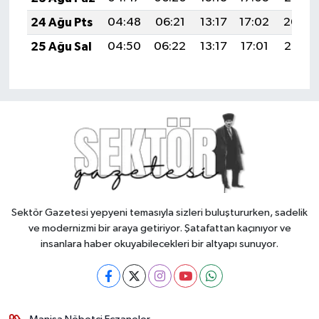
24 Ağu Pts
04:48
06:21
13:17
17:02
20:04
25 Ağu Sal
04:50
06:22
13:17
17:01
20:02
Sektör Gazetesi yepyeni temasıyla sizleri buluştururken, sadelik
ve modernizmi bir araya getiriyor. Şatafattan kaçınıyor ve
insanlara haber okuyabilecekleri bir altyapı sunuyor.