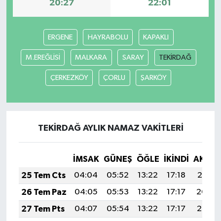
20:27
22:01
YUNUSEMRE
MANİSA'YI KEŞFET
ERGENE
HAYRABOLU
KAPAKLI
TÜRKİYE'DE TREND HABERLER
M.EREĞLİSİ
MALKARA
SARAY
TEKİRDAĞ
ÖZEL HABER
ÇERKEZKÖY
ÇORLU
ŞARKÖY
TEKİRDAĞ AYLIK NAMAZ VAKITLERI
İMSAK
GÜNEŞ
ÖĞLE
İKINDI
AKŞA
25 Tem Cts
04:04
05:52
13:22
17:18
20:41
26 Tem Paz
04:05
05:53
13:22
17:17
20:40
27 Tem Pts
04:07
05:54
13:22
17:17
20:39