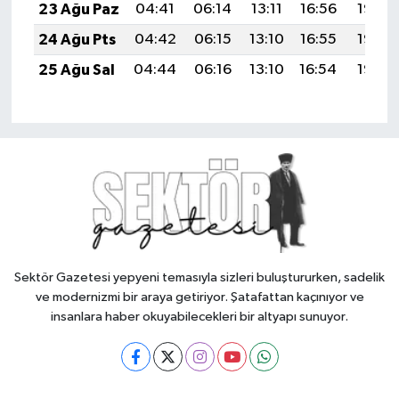
23 Ağu Paz
04:41
06:14
13:11
16:56
19:58
24 Ağu Pts
04:42
06:15
13:10
16:55
19:56
25 Ağu Sal
04:44
06:16
13:10
16:54
19:55
Sektör Gazetesi yepyeni temasıyla sizleri buluştururken, sadelik
ve modernizmi bir araya getiriyor. Şatafattan kaçınıyor ve
insanlara haber okuyabilecekleri bir altyapı sunuyor.