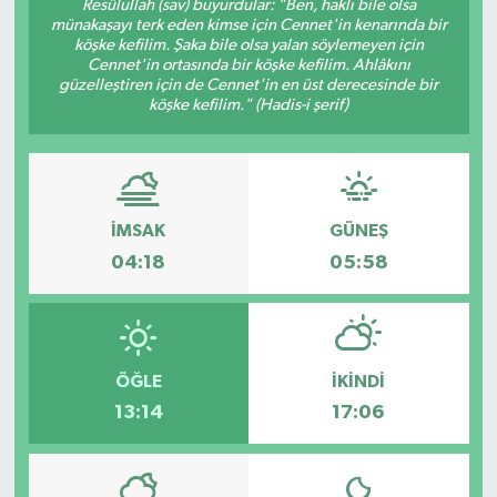
Resûlullah (sav) buyurdular: "Ben, haklı bile olsa
münakaşayı terk eden kimse için Cennet'in kenarında bir
KÜLTÜR SANAT
SARIGÖL
KÖPRÜBAŞI
EKONOMİ
köşke kefilim. Şaka bile olsa yalan söylemeyen için
Cennet'in ortasında bir köşke kefilim. Ahlâkını
güzelleştiren için de Cennet'in en üst derecesinde bir
YAŞAM
SARUHANLI
KULA
EĞİTİM
köşke kefilim." (Hadis-i şerif)
LIFE
SELENDİ
SALİHLİ
KÜLTÜR SANAT
KIRKAĞAÇ
SARIGÖL
SPOR
İMSAK
GÜNEŞ
04:18
05:58
DEMİRCİ
SARUHANLI
YAŞAM
GÖLMARMARA
ŞEHZADELER
LIFE
GÖRDES
SELENDİ
BİLİM VE TEKNOLOJİ
ÖĞLE
İKINDI
13:14
17:06
KÖPRÜBAŞI
SOMA
YAZARLAR
SOMA
TURGUTLU
MANİSA'NIN YÖRESEL LEZZETLERİ