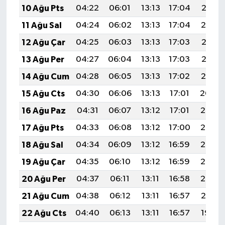
10 Ağu Pts
04:22
06:01
13:13
17:04
20:16
11 Ağu Sal
04:24
06:02
13:13
17:04
20:14
12 Ağu Çar
04:25
06:03
13:13
17:03
20:13
13 Ağu Per
04:27
06:04
13:13
17:03
20:12
14 Ağu Cum
04:28
06:05
13:13
17:02
20:10
15 Ağu Cts
04:30
06:06
13:13
17:01
20:09
16 Ağu Paz
04:31
06:07
13:12
17:01
20:08
17 Ağu Pts
04:33
06:08
13:12
17:00
20:06
18 Ağu Sal
04:34
06:09
13:12
16:59
20:05
19 Ağu Çar
04:35
06:10
13:12
16:59
20:03
20 Ağu Per
04:37
06:11
13:11
16:58
20:02
21 Ağu Cum
04:38
06:12
13:11
16:57
20:01
22 Ağu Cts
04:40
06:13
13:11
16:57
19:59