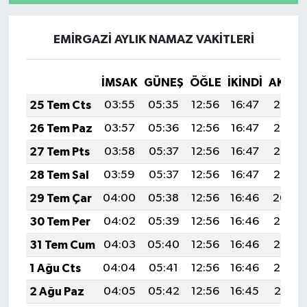
EMİRGAZİ AYLIK NAMAZ VAKITLERI
İMSAK
GÜNEŞ
ÖĞLE
İKINDI
AKŞA
25 Tem Cts
03:55
05:35
12:56
16:47
20:08
26 Tem Paz
03:57
05:36
12:56
16:47
20:07
27 Tem Pts
03:58
05:37
12:56
16:47
20:06
28 Tem Sal
03:59
05:37
12:56
16:47
20:05
29 Tem Çar
04:00
05:38
12:56
16:46
20:04
30 Tem Per
04:02
05:39
12:56
16:46
20:03
31 Tem Cum
04:03
05:40
12:56
16:46
20:02
1 Ağu Cts
04:04
05:41
12:56
16:46
20:02
2 Ağu Paz
04:05
05:42
12:56
16:45
20:01