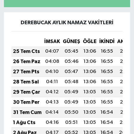
DEREBUCAK AYLIK NAMAZ VAKITLERI
İMSAK
GÜNEŞ
ÖĞLE
İKINDI
AKŞA
25 Tem Cts
04:07
05:45
13:06
16:55
20:16
26 Tem Paz
04:08
05:46
13:06
16:55
20:15
27 Tem Pts
04:10
05:47
13:06
16:55
20:14
28 Tem Sal
04:11
05:48
13:06
16:55
20:13
29 Tem Çar
04:12
05:49
13:05
16:55
20:12
30 Tem Per
04:13
05:49
13:05
16:55
20:12
31 Tem Cum
04:14
05:50
13:05
16:54
20:11
1 Ağu Cts
04:16
05:51
13:05
16:54
20:10
2 Ağu Paz
04:17
05:52
13:05
16:54
20:09