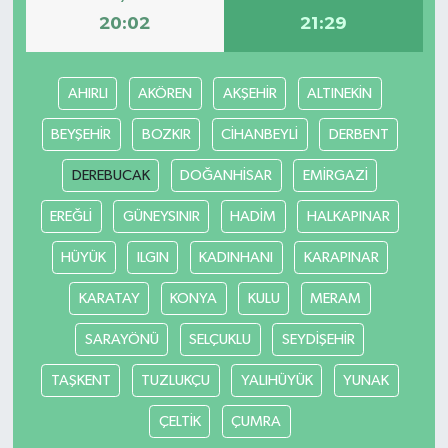
20:02
21:29
YUNUSEMRE
MANİSA'YI KEŞFET
AHIRLI
AKÖREN
AKŞEHİR
ALTINEKİN
TÜRKİYE'DE TREND HABERLER
BEYŞEHİR
BOZKIR
CİHANBEYLİ
DERBENT
ÖZEL HABER
DEREBUCAK
DOĞANHİSAR
EMİRGAZİ
EREĞLİ
GÜNEYSINIR
HADİM
HALKAPINAR
HÜYÜK
ILGIN
KADINHANI
KARAPINAR
KARATAY
KONYA
KULU
MERAM
SARAYÖNÜ
SELÇUKLU
SEYDİŞEHİR
TAŞKENT
TUZLUKÇU
YALIHÜYÜK
YUNAK
ÇELTİK
ÇUMRA