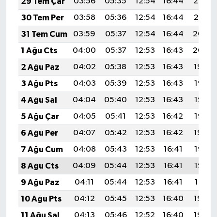
29 Tem Çar
03:56
05:35
12:54
16:44
20:02
30 Tem Per
03:58
05:36
12:54
16:44
20:01
31 Tem Cum
03:59
05:37
12:54
16:44
20:00
1 Ağu Cts
04:00
05:37
12:53
16:43
20:00
2 Ağu Paz
04:02
05:38
12:53
16:43
19:59
3 Ağu Pts
04:03
05:39
12:53
16:43
19:58
4 Ağu Sal
04:04
05:40
12:53
16:43
19:56
5 Ağu Çar
04:05
05:41
12:53
16:42
19:55
6 Ağu Per
04:07
05:42
12:53
16:42
19:54
7 Ağu Cum
04:08
05:43
12:53
16:41
19:53
8 Ağu Cts
04:09
05:44
12:53
16:41
19:52
9 Ağu Paz
04:11
05:44
12:53
16:41
19:51
10 Ağu Pts
04:12
05:45
12:53
16:40
19:50
11 Ağu Sal
04:13
05:46
12:52
16:40
19:49