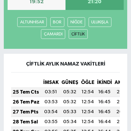
19:52
21:20
YUNUSEMRE
MANİSA'YI KEŞFET
ALTUNHİSAR
BOR
NİĞDE
ULUKIŞLA
TÜRKİYE'DE TREND HABERLER
ÇAMARDI
ÇİFTLİK
ÖZEL HABER
ÇİFTLİK AYLIK NAMAZ VAKITLERI
İMSAK
GÜNEŞ
ÖĞLE
İKINDI
AKŞA
25 Tem Cts
03:51
05:32
12:54
16:45
20:06
26 Tem Paz
03:53
05:32
12:54
16:45
20:05
27 Tem Pts
03:54
05:33
12:54
16:45
20:04
28 Tem Sal
03:55
05:34
12:54
16:44
20:03