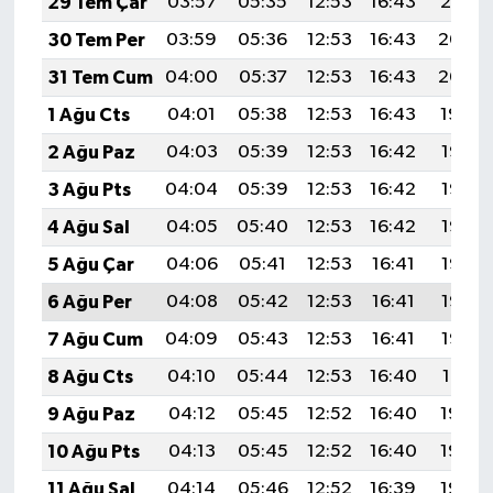
29 Tem Çar
03:57
05:35
12:53
16:43
20:01
30 Tem Per
03:59
05:36
12:53
16:43
20:00
31 Tem Cum
04:00
05:37
12:53
16:43
20:00
1 Ağu Cts
04:01
05:38
12:53
16:43
19:59
2 Ağu Paz
04:03
05:39
12:53
16:42
19:58
3 Ağu Pts
04:04
05:39
12:53
16:42
19:57
4 Ağu Sal
04:05
05:40
12:53
16:42
19:56
5 Ağu Çar
04:06
05:41
12:53
16:41
19:55
6 Ağu Per
04:08
05:42
12:53
16:41
19:53
7 Ağu Cum
04:09
05:43
12:53
16:41
19:52
8 Ağu Cts
04:10
05:44
12:53
16:40
19:51
9 Ağu Paz
04:12
05:45
12:52
16:40
19:50
10 Ağu Pts
04:13
05:45
12:52
16:40
19:49
11 Ağu Sal
04:14
05:46
12:52
16:39
19:48