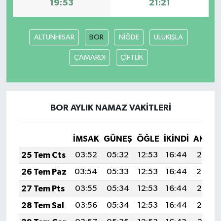
19:53
21:21
YUNUSEMRE
MANİSA'YI KEŞFET
ALTUNHİSAR
BOR
NİĞDE
ULUKIŞLA
TÜRKİYE'DE TREND HABERLER
ÇAMARDI
ÇİFTLİK
ÖZEL HABER
BOR AYLIK NAMAZ VAKITLERI
İMSAK
GÜNEŞ
ÖĞLE
İKINDI
AKŞA
25 Tem Cts
03:52
05:32
12:53
16:44
20:05
26 Tem Paz
03:54
05:33
12:53
16:44
20:04
27 Tem Pts
03:55
05:34
12:53
16:44
20:03
28 Tem Sal
03:56
05:34
12:53
16:44
20:02