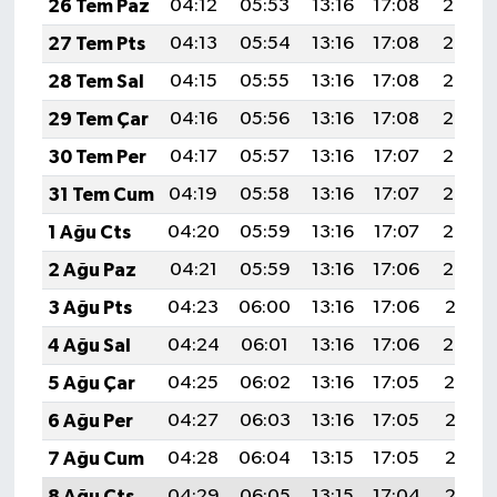
26 Tem Paz
04:12
05:53
13:16
17:08
20:29
27 Tem Pts
04:13
05:54
13:16
17:08
20:28
28 Tem Sal
04:15
05:55
13:16
17:08
20:27
29 Tem Çar
04:16
05:56
13:16
17:08
20:26
30 Tem Per
04:17
05:57
13:16
17:07
20:25
31 Tem Cum
04:19
05:58
13:16
17:07
20:24
1 Ağu Cts
04:20
05:59
13:16
17:07
20:23
2 Ağu Paz
04:21
05:59
13:16
17:06
20:22
3 Ağu Pts
04:23
06:00
13:16
17:06
20:21
4 Ağu Sal
04:24
06:01
13:16
17:06
20:20
5 Ağu Çar
04:25
06:02
13:16
17:05
20:19
6 Ağu Per
04:27
06:03
13:16
17:05
20:18
7 Ağu Cum
04:28
06:04
13:15
17:05
20:17
8 Ağu Cts
04:29
06:05
13:15
17:04
20:16