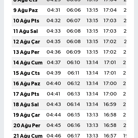
9 Ağu Paz
04:31
06:06
13:15
17:04
20:15
10 Ağu Pts
04:32
06:07
13:15
17:03
20:13
11 Ağu Sal
04:33
06:08
13:15
17:03
20:12
12 Ağu Çar
04:35
06:08
13:15
17:02
20:11
13 Ağu Per
04:36
06:09
13:15
17:02
20:10
14 Ağu Cum
04:37
06:10
13:14
17:01
20:08
15 Ağu Cts
04:39
06:11
13:14
17:01
20:07
16 Ağu Paz
04:40
06:12
13:14
17:00
20:06
17 Ağu Pts
04:41
06:13
13:14
17:00
20:05
18 Ağu Sal
04:43
06:14
13:14
16:59
20:03
19 Ağu Çar
04:44
06:15
13:13
16:58
20:02
20 Ağu Per
04:45
06:16
13:13
16:58
20:01
21 Ağu Cum
04:46
06:17
13:13
16:57
19:59