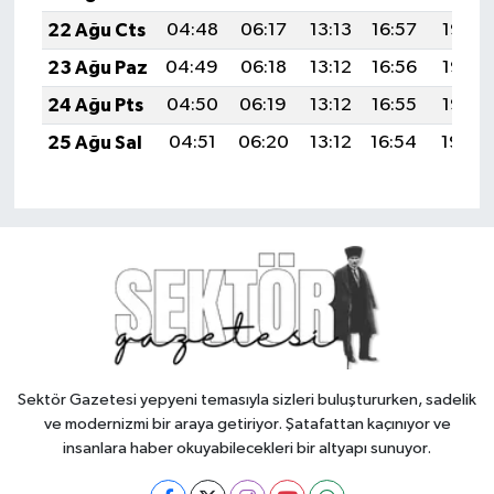
22 Ağu Cts
04:48
06:17
13:13
16:57
19:58
23 Ağu Paz
04:49
06:18
13:12
16:56
19:56
24 Ağu Pts
04:50
06:19
13:12
16:55
19:55
25 Ağu Sal
04:51
06:20
13:12
16:54
19:54
Sektör Gazetesi yepyeni temasıyla sizleri buluştururken, sadelik
ve modernizmi bir araya getiriyor. Şatafattan kaçınıyor ve
insanlara haber okuyabilecekleri bir altyapı sunuyor.