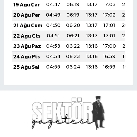
19 Ağu Çar
04:47
06:19
13:17
17:03
20:06
20 Ağu Per
04:49
06:19
13:17
17:02
20:05
21 Ağu Cum
04:50
06:20
13:17
17:01
20:04
22 Ağu Cts
04:51
06:21
13:17
17:01
20:02
23 Ağu Paz
04:53
06:22
13:16
17:00
20:01
24 Ağu Pts
04:54
06:23
13:16
16:59
19:59
25 Ağu Sal
04:55
06:24
13:16
16:59
19:58