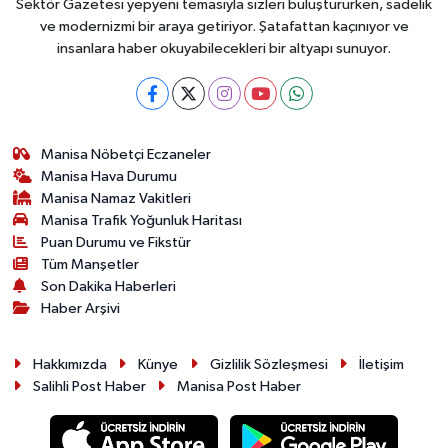
Sektör Gazetesi yepyeni temasıyla sizleri buluştururken, sadelik
ve modernizmi bir araya getiriyor. Şatafattan kaçınıyor ve
insanlara haber okuyabilecekleri bir altyapı sunuyor.
Manisa Nöbetçi Eczaneler
Manisa Hava Durumu
Manisa Namaz Vakitleri
Manisa Trafik Yoğunluk Haritası
Puan Durumu ve Fikstür
Tüm Manşetler
Son Dakika Haberleri
Haber Arşivi
Hakkımızda
Künye
Gizlilik Sözleşmesi
İletişim
Salihli Post Haber
Manisa Post Haber