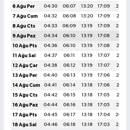
6 Ağu Per
04:30
06:07
13:20
17:09
20:23
7 Ağu Cum
04:32
06:08
13:20
17:09
20:21
8 Ağu Cts
04:33
06:09
13:19
17:09
20:20
9 Ağu Paz
04:34
06:10
13:19
17:08
20:19
10 Ağu Pts
04:36
06:10
13:19
17:08
20:18
11 Ağu Sal
04:37
06:11
13:19
17:07
20:17
12 Ağu Çar
04:38
06:12
13:19
17:07
20:15
13 Ağu Per
04:40
06:13
13:19
17:06
20:14
14 Ağu Cum
04:41
06:14
13:18
17:06
20:13
15 Ağu Cts
04:42
06:15
13:18
17:05
20:12
16 Ağu Paz
04:44
06:16
13:18
17:05
20:10
17 Ağu Pts
04:45
06:17
13:18
17:04
20:09
18 Ağu Sal
04:46
06:18
13:18
17:03
20:08