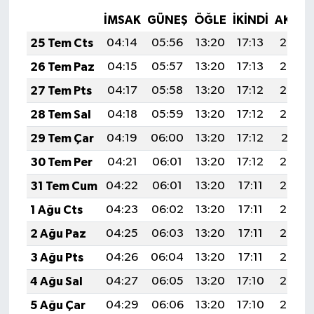
İMSAK
GÜNEŞ
ÖĞLE
İKINDI
AKŞA
25 Tem Cts
04:14
05:56
13:20
17:13
20:34
26 Tem Paz
04:15
05:57
13:20
17:13
20:33
27 Tem Pts
04:17
05:58
13:20
17:12
20:33
28 Tem Sal
04:18
05:59
13:20
17:12
20:32
29 Tem Çar
04:19
06:00
13:20
17:12
20:31
30 Tem Per
04:21
06:01
13:20
17:12
20:30
31 Tem Cum
04:22
06:01
13:20
17:11
20:29
1 Ağu Cts
04:23
06:02
13:20
17:11
20:28
2 Ağu Paz
04:25
06:03
13:20
17:11
20:27
3 Ağu Pts
04:26
06:04
13:20
17:11
20:26
4 Ağu Sal
04:27
06:05
13:20
17:10
20:25
5 Ağu Çar
04:29
06:06
13:20
17:10
20:24