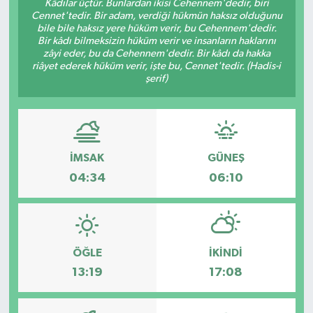
Kâdılar üçtür. Bunlardan ikisi Cehennem'dedir, biri
Cennet'tedir. Bir adam, verdiği hükmün haksız olduğunu
KÜLTÜR SANAT
SARIGÖL
KÖPRÜBAŞI
EKONOMİ
bile bile haksız yere hüküm verir, bu Cehennem'dedir.
Bir kâdı bilmeksizin hüküm verir ve insanların haklarını
zâyi eder, bu da Cehennem'dedir. Bir kâdı da hakka
YAŞAM
SARUHANLI
KULA
EĞİTİM
riâyet ederek hüküm verir, işte bu, Cennet'tedir. (Hadis-i
şerif)
LIFE
SELENDİ
SALİHLİ
KÜLTÜR SANAT
KIRKAĞAÇ
SARIGÖL
SPOR
İMSAK
GÜNEŞ
DEMİRCİ
SARUHANLI
YAŞAM
04:34
06:10
GÖLMARMARA
ŞEHZADELER
LIFE
GÖRDES
SELENDİ
BİLİM VE TEKNOLOJİ
ÖĞLE
İKINDI
13:19
17:08
KÖPRÜBAŞI
SOMA
YAZARLAR
SOMA
TURGUTLU
MANİSA'NIN YÖRESEL LEZZETLERİ