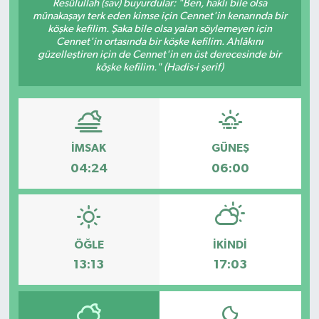
Resûlullah (sav) buyurdular: "Ben, haklı bile olsa
münakaşayı terk eden kimse için Cennet'in kenarında bir
KÜLTÜR SANAT
SARIGÖL
KÖPRÜBAŞI
EKONOMİ
köşke kefilim. Şaka bile olsa yalan söylemeyen için
Cennet'in ortasında bir köşke kefilim. Ahlâkını
güzelleştiren için de Cennet'in en üst derecesinde bir
YAŞAM
SARUHANLI
KULA
EĞİTİM
köşke kefilim." (Hadis-i şerif)
LIFE
SELENDİ
SALİHLİ
KÜLTÜR SANAT
KIRKAĞAÇ
SARIGÖL
SPOR
İMSAK
GÜNEŞ
04:24
06:00
DEMİRCİ
SARUHANLI
YAŞAM
GÖLMARMARA
ŞEHZADELER
LIFE
GÖRDES
SELENDİ
BİLİM VE TEKNOLOJİ
ÖĞLE
İKINDI
13:13
17:03
KÖPRÜBAŞI
SOMA
YAZARLAR
SOMA
TURGUTLU
MANİSA'NIN YÖRESEL LEZZETLERİ