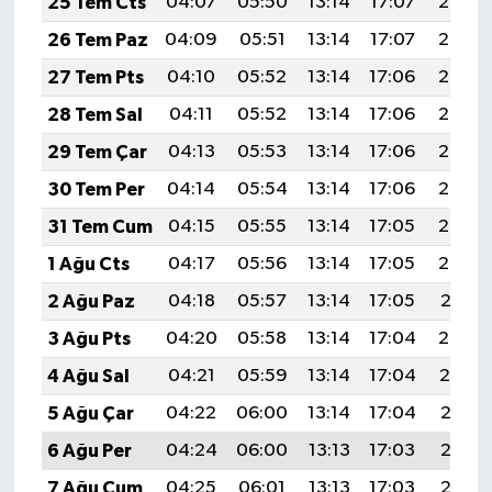
25 Tem Cts
04:07
05:50
13:14
17:07
20:28
26 Tem Paz
04:09
05:51
13:14
17:07
20:27
27 Tem Pts
04:10
05:52
13:14
17:06
20:26
28 Tem Sal
04:11
05:52
13:14
17:06
20:26
29 Tem Çar
04:13
05:53
13:14
17:06
20:25
30 Tem Per
04:14
05:54
13:14
17:06
20:24
31 Tem Cum
04:15
05:55
13:14
17:05
20:23
1 Ağu Cts
04:17
05:56
13:14
17:05
20:22
2 Ağu Paz
04:18
05:57
13:14
17:05
20:21
3 Ağu Pts
04:20
05:58
13:14
17:04
20:20
4 Ağu Sal
04:21
05:59
13:14
17:04
20:19
5 Ağu Çar
04:22
06:00
13:14
17:04
20:18
6 Ağu Per
04:24
06:00
13:13
17:03
20:16
7 Ağu Cum
04:25
06:01
13:13
17:03
20:15