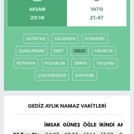
AKŞAM
YATSI
YUNUSEMRE
MANİSA'YI KEŞFET
20:16
21:47
TÜRKİYE'DE TREND HABERLER
ALTINTAŞ
ASLANAPA
DOMANİÇ
ÖZEL HABER
DUMLUPINAR
EMET
GEDİZ
HİSARCIK
KÜTAHYA
PAZARLAR
SİMAV
TAVŞANLI
ÇAVDARHİSAR
ŞAPHANE
GEDİZ AYLIK NAMAZ VAKITLERI
İMSAK
GÜNEŞ
ÖĞLE
İKINDI
AKŞA