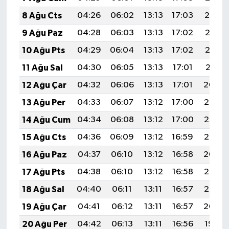
8 Ağu Cts
04:26
06:02
13:13
17:03
20:14
9 Ağu Paz
04:28
06:03
13:13
17:02
20:13
10 Ağu Pts
04:29
06:04
13:13
17:02
20:12
11 Ağu Sal
04:30
06:05
13:13
17:01
20:11
12 Ağu Çar
04:32
06:06
13:13
17:01
20:09
13 Ağu Per
04:33
06:07
13:12
17:00
20:08
14 Ağu Cum
04:34
06:08
13:12
17:00
20:07
15 Ağu Cts
04:36
06:09
13:12
16:59
20:06
16 Ağu Paz
04:37
06:10
13:12
16:58
20:04
17 Ağu Pts
04:38
06:10
13:12
16:58
20:03
18 Ağu Sal
04:40
06:11
13:11
16:57
20:02
19 Ağu Çar
04:41
06:12
13:11
16:57
20:00
20 Ağu Per
04:42
06:13
13:11
16:56
19:59