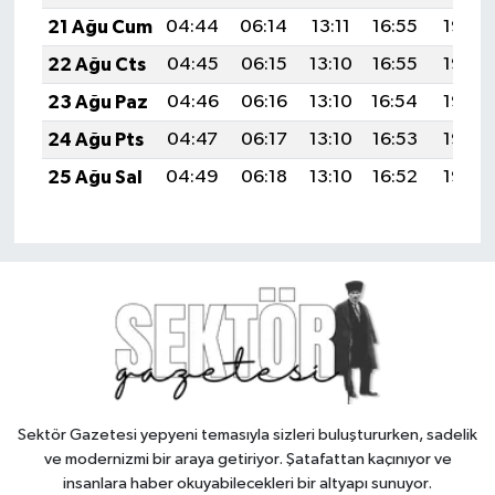
21 Ağu Cum
04:44
06:14
13:11
16:55
19:57
22 Ağu Cts
04:45
06:15
13:10
16:55
19:56
23 Ağu Paz
04:46
06:16
13:10
16:54
19:55
24 Ağu Pts
04:47
06:17
13:10
16:53
19:53
25 Ağu Sal
04:49
06:18
13:10
16:52
19:52
Sektör Gazetesi yepyeni temasıyla sizleri buluştururken, sadelik
ve modernizmi bir araya getiriyor. Şatafattan kaçınıyor ve
insanlara haber okuyabilecekleri bir altyapı sunuyor.