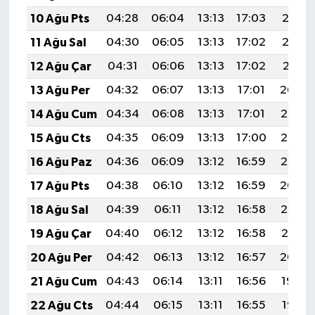
10 Ağu Pts
04:28
06:04
13:13
17:03
20:13
11 Ağu Sal
04:30
06:05
13:13
17:02
20:12
12 Ağu Çar
04:31
06:06
13:13
17:02
20:11
13 Ağu Per
04:32
06:07
13:13
17:01
20:09
14 Ağu Cum
04:34
06:08
13:13
17:01
20:08
15 Ağu Cts
04:35
06:09
13:13
17:00
20:07
16 Ağu Paz
04:36
06:09
13:12
16:59
20:05
17 Ağu Pts
04:38
06:10
13:12
16:59
20:04
18 Ağu Sal
04:39
06:11
13:12
16:58
20:03
19 Ağu Çar
04:40
06:12
13:12
16:58
20:01
20 Ağu Per
04:42
06:13
13:12
16:57
20:00
21 Ağu Cum
04:43
06:14
13:11
16:56
19:59
22 Ağu Cts
04:44
06:15
13:11
16:55
19:57