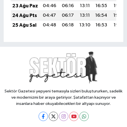
23 Ağu Paz
04:46
06:16
13:11
16:55
19:56
24 Ağu Pts
04:47
06:17
13:11
16:54
19:54
25 Ağu Sal
04:48
06:18
13:10
16:53
19:53
Sektör Gazetesi yepyeni temasıyla sizleri buluştururken, sadelik
ve modernizmi bir araya getiriyor. Şatafattan kaçınıyor ve
insanlara haber okuyabilecekleri bir altyapı sunuyor.