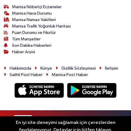
Manisa Nöbetçi Eczaneler
Manisa Hava Durumu
Manisa Namaz Vakitleri
Manisa Trafik Yoğunluk Haritası
Puan Durumu ve Fikstür
Tüm Manşetler
Son Dakika Haberleri
Haber Arşivi
Hakkımızda
Künye
Gizlilik Sözleşmesi
İletişim
Salihli Post Haber
Manisa Post Haber
RSS
Copyright © 2026. Her hakkı saklıdır.
En iyi site deneyimi sağlamak için çerezlerden
faydalanıyoruz. Detaylar için lütfen tıklayın.