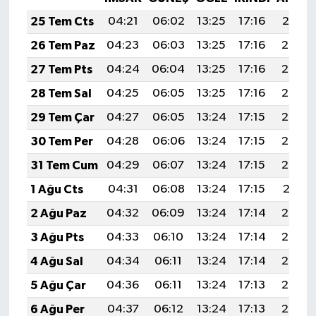
25 Tem Cts
04:21
06:02
13:25
17:16
20:37
26 Tem Paz
04:23
06:03
13:25
17:16
20:36
27 Tem Pts
04:24
06:04
13:25
17:16
20:35
28 Tem Sal
04:25
06:05
13:25
17:16
20:34
29 Tem Çar
04:27
06:05
13:24
17:15
20:34
30 Tem Per
04:28
06:06
13:24
17:15
20:33
31 Tem Cum
04:29
06:07
13:24
17:15
20:32
1 Ağu Cts
04:31
06:08
13:24
17:15
20:31
2 Ağu Paz
04:32
06:09
13:24
17:14
20:30
3 Ağu Pts
04:33
06:10
13:24
17:14
20:29
4 Ağu Sal
04:34
06:11
13:24
17:14
20:28
5 Ağu Çar
04:36
06:11
13:24
17:13
20:27
6 Ağu Per
04:37
06:12
13:24
17:13
20:26