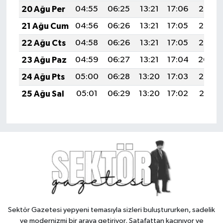
20 Ağu Per
04:55
06:25
13:21
17:06
20:08
21 Ağu Cum
04:56
06:26
13:21
17:05
20:07
22 Ağu Cts
04:58
06:26
13:21
17:05
20:06
23 Ağu Paz
04:59
06:27
13:21
17:04
20:04
24 Ağu Pts
05:00
06:28
13:20
17:03
20:03
25 Ağu Sal
05:01
06:29
13:20
17:02
20:01
Sektör Gazetesi yepyeni temasıyla sizleri buluştururken, sadelik
ve modernizmi bir araya getiriyor. Şatafattan kaçınıyor ve