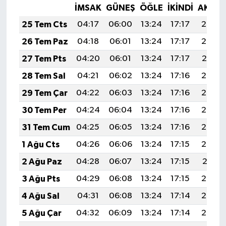
İMSAK
GÜNEŞ
ÖĞLE
İKINDI
AKŞA
25 Tem Cts
04:17
06:00
13:24
17:17
20:38
26 Tem Paz
04:18
06:01
13:24
17:17
20:38
27 Tem Pts
04:20
06:01
13:24
17:17
20:37
28 Tem Sal
04:21
06:02
13:24
17:16
20:36
29 Tem Çar
04:22
06:03
13:24
17:16
20:35
30 Tem Per
04:24
06:04
13:24
17:16
20:34
31 Tem Cum
04:25
06:05
13:24
17:16
20:33
1 Ağu Cts
04:26
06:06
13:24
17:15
20:32
2 Ağu Paz
04:28
06:07
13:24
17:15
20:31
3 Ağu Pts
04:29
06:08
13:24
17:15
20:30
4 Ağu Sal
04:31
06:08
13:24
17:14
20:29
5 Ağu Çar
04:32
06:09
13:24
17:14
20:28