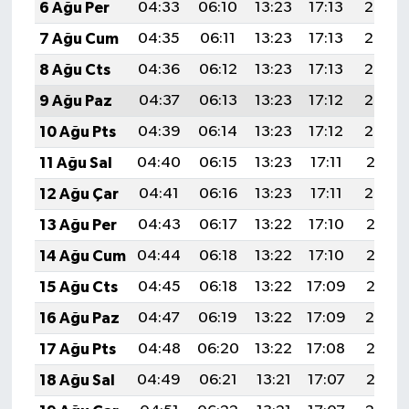
6 Ağu Per
04:33
06:10
13:23
17:13
20:27
7 Ağu Cum
04:35
06:11
13:23
17:13
20:26
8 Ağu Cts
04:36
06:12
13:23
17:13
20:24
9 Ağu Paz
04:37
06:13
13:23
17:12
20:23
10 Ağu Pts
04:39
06:14
13:23
17:12
20:22
11 Ağu Sal
04:40
06:15
13:23
17:11
20:21
12 Ağu Çar
04:41
06:16
13:23
17:11
20:20
13 Ağu Per
04:43
06:17
13:22
17:10
20:18
14 Ağu Cum
04:44
06:18
13:22
17:10
20:17
15 Ağu Cts
04:45
06:18
13:22
17:09
20:16
16 Ağu Paz
04:47
06:19
13:22
17:09
20:14
17 Ağu Pts
04:48
06:20
13:22
17:08
20:13
18 Ağu Sal
04:49
06:21
13:21
17:07
20:12