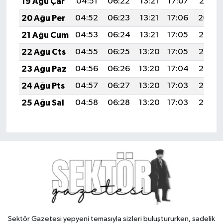
19 Ağu Çar
04:51
06:22
13:21
17:07
20:10
20 Ağu Per
04:52
06:23
13:21
17:06
20:09
21 Ağu Cum
04:53
06:24
13:21
17:05
20:08
22 Ağu Cts
04:55
06:25
13:20
17:05
20:06
23 Ağu Paz
04:56
06:26
13:20
17:04
20:05
24 Ağu Pts
04:57
06:27
13:20
17:03
20:03
25 Ağu Sal
04:58
06:28
13:20
17:03
20:02
Sektör Gazetesi yepyeni temasıyla sizleri buluştururken, sadelik