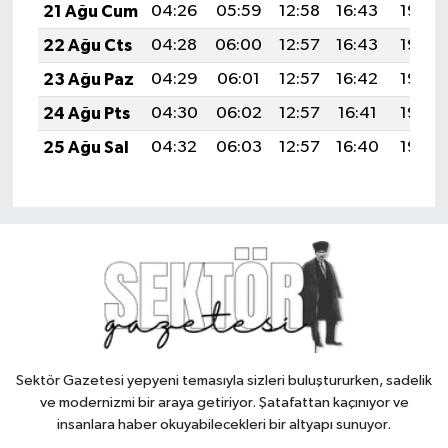
21 Ağu Cum
04:26
05:59
12:58
16:43
19:46
22 Ağu Cts
04:28
06:00
12:57
16:43
19:45
23 Ağu Paz
04:29
06:01
12:57
16:42
19:43
24 Ağu Pts
04:30
06:02
12:57
16:41
19:42
25 Ağu Sal
04:32
06:03
12:57
16:40
19:40
Sektör Gazetesi yepyeni temasıyla sizleri buluştururken, sadelik
ve modernizmi bir araya getiriyor. Şatafattan kaçınıyor ve
insanlara haber okuyabilecekleri bir altyapı sunuyor.