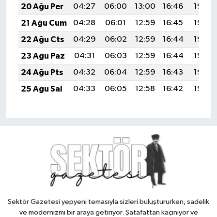
20 Ağu Per
04:27
06:00
13:00
16:46
19:49
21 Ağu Cum
04:28
06:01
12:59
16:45
19:48
22 Ağu Cts
04:29
06:02
12:59
16:44
19:46
23 Ağu Paz
04:31
06:03
12:59
16:44
19:45
24 Ağu Pts
04:32
06:04
12:59
16:43
19:44
25 Ağu Sal
04:33
06:05
12:58
16:42
19:42
Sektör Gazetesi yepyeni temasıyla sizleri buluştururken, sadelik
ve modernizmi bir araya getiriyor. Şatafattan kaçınıyor ve