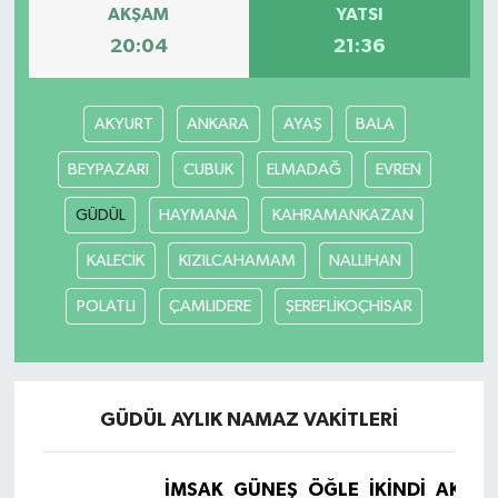
AKŞAM
YATSI
20:04
21:36
YUNUSEMRE
MANİSA'YI KEŞFET
TÜRKİYE'DE TREND HABERLER
AKYURT
ANKARA
AYAŞ
BALA
ÖZEL HABER
BEYPAZARI
CUBUK
ELMADAĞ
EVREN
GÜDÜL
HAYMANA
KAHRAMANKAZAN
KALECİK
KIZILCAHAMAM
NALLIHAN
POLATLI
ÇAMLIDERE
ŞEREFLİKOÇHİSAR
GÜDÜL AYLIK NAMAZ VAKITLERI
İMSAK
GÜNEŞ
ÖĞLE
İKINDI
AKŞA