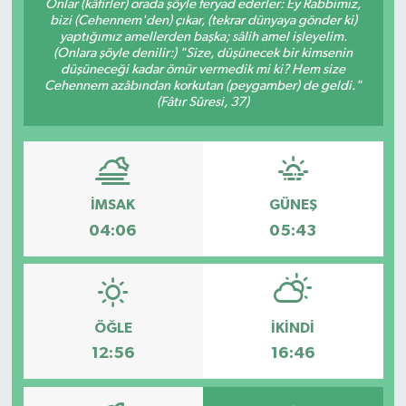
Onlar (kâfirler) orada şöyle feryad ederler: Ey Rabbimiz,
bizi (Cehennem'den) çıkar, (tekrar dünyaya gönder ki)
KÜLTÜR SANAT
SARIGÖL
KÖPRÜBAŞI
EKONOMİ
yaptığımız amellerden başka; sâlih amel işleyelim.
(Onlara şöyle denilir:) "Size, düşünecek bir kimsenin
düşüneceği kadar ömür vermedik mi ki? Hem size
YAŞAM
SARUHANLI
KULA
EĞİTİM
Cehennem azâbından korkutan (peygamber) de geldi."
(Fâtır Sûresi, 37)
LIFE
SELENDİ
SALİHLİ
KÜLTÜR SANAT
KIRKAĞAÇ
SARIGÖL
SPOR
İMSAK
GÜNEŞ
DEMİRCİ
SARUHANLI
YAŞAM
04:06
05:43
GÖLMARMARA
ŞEHZADELER
LIFE
GÖRDES
SELENDİ
BİLİM VE TEKNOLOJİ
ÖĞLE
İKINDI
12:56
16:46
KÖPRÜBAŞI
SOMA
YAZARLAR
SOMA
TURGUTLU
MANİSA'NIN YÖRESEL LEZZETLERİ