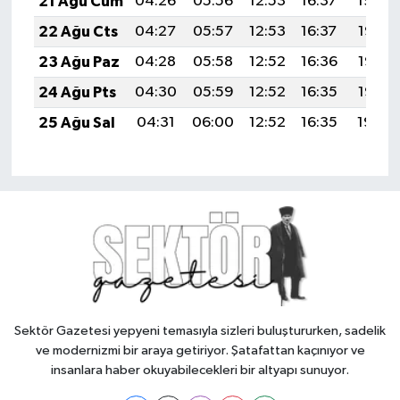
21 Ağu Cum
04:26
05:56
12:53
16:37
19:40
22 Ağu Cts
04:27
05:57
12:53
16:37
19:38
23 Ağu Paz
04:28
05:58
12:52
16:36
19:37
24 Ağu Pts
04:30
05:59
12:52
16:35
19:35
25 Ağu Sal
04:31
06:00
12:52
16:35
19:34
Sektör Gazetesi yepyeni temasıyla sizleri buluştururken, sadelik
ve modernizmi bir araya getiriyor. Şatafattan kaçınıyor ve
insanlara haber okuyabilecekleri bir altyapı sunuyor.