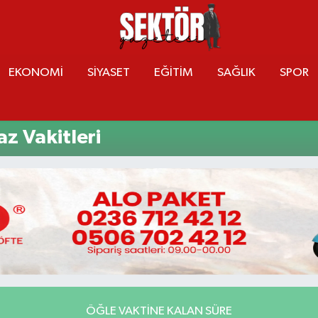
EKONOMİ
SİYASET
EĞİTİM
SAĞLIK
SPOR
z Vakitleri
ÖĞLE VAKTINE KALAN SÜRE