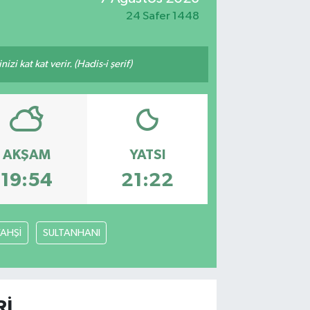
24 Safer 1448
i kat kat verir. (Hadis-i şerif)
AKŞAM
YATSI
19:54
21:22
YAHŞİ
SULTANHANI
RI