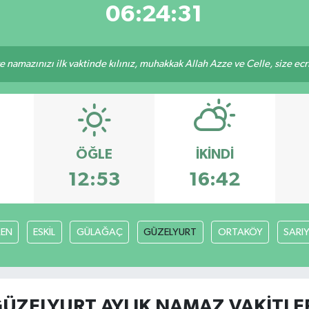
06:24:31
 namazınızı ilk vaktinde kılınız, muhakkak Allah Azze ve Celle, size ecriniz
ÖĞLE
İKINDI
3
12:53
16:42
EN
ESKİL
GÜLAĞAÇ
GÜZELYURT
ORTAKÖY
SARI
ÜZELYURT AYLIK NAMAZ VAKITLE