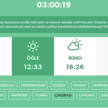
03:00:18
 şey bulunursa sevâbı hak eder ve imanını kemâle erdirmiş olur: İnsanlar 
ini menedecek verâ ve cahilin cahilce hareketlerini defedebileceği hili
ÖĞLE
İKINDI
12:33
16:26
EŞİKDÜZÜ
DERNEKPAZARI
DÜZKÖY
HAYRAT
KÖPRÜBAŞ
ON
VAKFIKEBİR
YOMRA
ÇARŞIBAŞI
ÇAYKARA
ŞAL