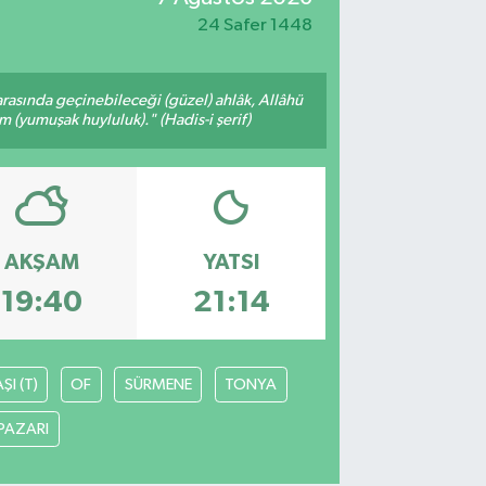
24 Safer 1448
arasında geçinebileceği (güzel) ahlâk, Allâhü
m (yumuşak huyluluk)." (Hadis-i şerif)
AKŞAM
YATSI
19:40
21:14
I (T)
OF
SÜRMENE
TONYA
PAZARI