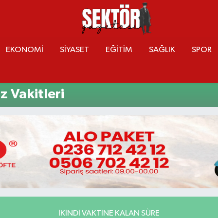
EKONOMİ
SİYASET
EĞİTİM
SAĞLIK
SPOR
 Vakitleri
İKINDI VAKTINE KALAN SÜRE