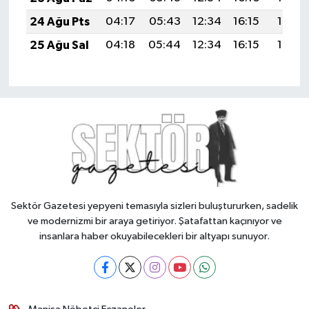
24 Ağu Pts
04:17
05:43
12:34
16:15
19:14
25 Ağu Sal
04:18
05:44
12:34
16:15
19:13
Sektör Gazetesi yepyeni temasıyla sizleri buluştururken, sadelik
ve modernizmi bir araya getiriyor. Şatafattan kaçınıyor ve
insanlara haber okuyabilecekleri bir altyapı sunuyor.