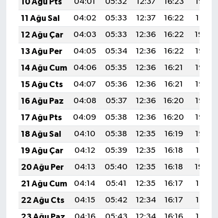
10 Ağu Pts
04:01
05:32
12:37
16:23
19:32
11 Ağu Sal
04:02
05:33
12:37
16:22
19:31
12 Ağu Çar
04:03
05:33
12:36
16:22
19:30
13 Ağu Per
04:05
05:34
12:36
16:22
19:28
14 Ağu Cum
04:06
05:35
12:36
16:21
19:27
15 Ağu Cts
04:07
05:36
12:36
16:21
19:26
16 Ağu Paz
04:08
05:37
12:36
16:20
19:25
17 Ağu Pts
04:09
05:38
12:36
16:20
19:23
18 Ağu Sal
04:10
05:38
12:35
16:19
19:22
19 Ağu Çar
04:12
05:39
12:35
16:18
19:21
20 Ağu Per
04:13
05:40
12:35
16:18
19:20
21 Ağu Cum
04:14
05:41
12:35
16:17
19:18
22 Ağu Cts
04:15
05:42
12:34
16:17
19:17
23 Ağu Paz
04:16
05:43
12:34
16:16
19:16