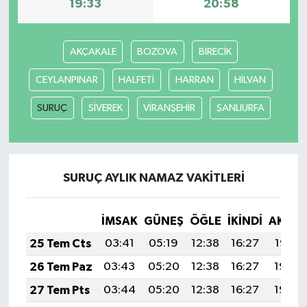
19:33
20:58
YUNUSEMRE
MANİSA'YI KEŞFET
AKÇAKALE
BOZOVA
BİRECİK
TÜRKİYE'DE TREND HABERLER
CEYLANPINAR
HALFETİ
HARRAN
HİLVAN
ÖZEL HABER
SURUÇ
SİVEREK
VİRANŞEHİR
ŞANLIURFA
SURUÇ AYLIK NAMAZ VAKITLERI
İMSAK
GÜNEŞ
ÖĞLE
İKINDI
AKŞA
25 Tem Cts
03:41
05:19
12:38
16:27
19:47
26 Tem Paz
03:43
05:20
12:38
16:27
19:46
27 Tem Pts
03:44
05:20
12:38
16:27
19:45