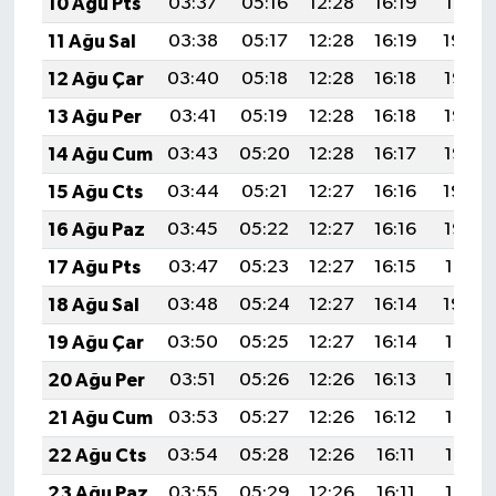
10 Ağu Pts
03:37
05:16
12:28
16:19
19:31
11 Ağu Sal
03:38
05:17
12:28
16:19
19:29
12 Ağu Çar
03:40
05:18
12:28
16:18
19:28
13 Ağu Per
03:41
05:19
12:28
16:18
19:27
14 Ağu Cum
03:43
05:20
12:28
16:17
19:26
15 Ağu Cts
03:44
05:21
12:27
16:16
19:24
16 Ağu Paz
03:45
05:22
12:27
16:16
19:23
17 Ağu Pts
03:47
05:23
12:27
16:15
19:21
18 Ağu Sal
03:48
05:24
12:27
16:14
19:20
19 Ağu Çar
03:50
05:25
12:27
16:14
19:18
20 Ağu Per
03:51
05:26
12:26
16:13
19:17
21 Ağu Cum
03:53
05:27
12:26
16:12
19:16
22 Ağu Cts
03:54
05:28
12:26
16:11
19:14
23 Ağu Paz
03:55
05:29
12:26
16:11
19:13