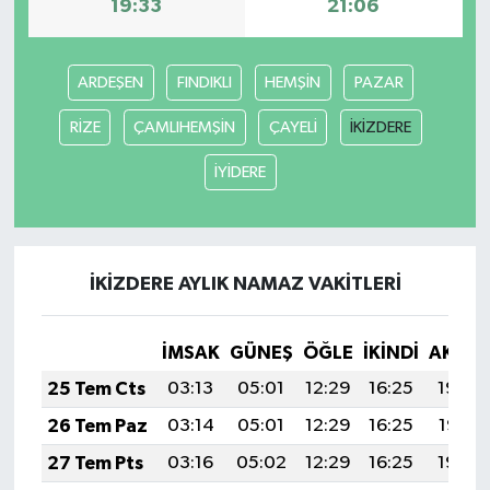
19:33
21:06
YUNUSEMRE
MANİSA'YI KEŞFET
ARDEŞEN
FINDIKLI
HEMŞİN
PAZAR
TÜRKİYE'DE TREND HABERLER
RİZE
ÇAMLIHEMŞİN
ÇAYELİ
İKİZDERE
ÖZEL HABER
İYİDERE
İKİZDERE AYLIK NAMAZ VAKITLERI
İMSAK
GÜNEŞ
ÖĞLE
İKINDI
AKŞA
25 Tem Cts
03:13
05:01
12:29
16:25
19:48
26 Tem Paz
03:14
05:01
12:29
16:25
19:47
27 Tem Pts
03:16
05:02
12:29
16:25
19:46