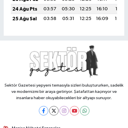
24 Ağu Pts
03:57
05:30
12:25
16:10
19:11
25 Ağu Sal
03:58
05:31
12:25
16:09
19:10
Sektör Gazetesi yepyeni temasıyla sizleri buluştururken, sadelik
ve modernizmi bir araya getiriyor. Şatafattan kaçınıyor ve
insanlara haber okuyabilecekleri bir altyapı sunuyor.