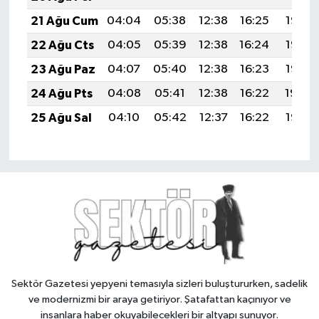
21 Ağu Cum
04:04
05:38
12:38
16:25
19:28
22 Ağu Cts
04:05
05:39
12:38
16:24
19:27
23 Ağu Paz
04:07
05:40
12:38
16:23
19:25
24 Ağu Pts
04:08
05:41
12:38
16:22
19:24
25 Ağu Sal
04:10
05:42
12:37
16:22
19:22
Sektör Gazetesi yepyeni temasıyla sizleri buluştururken, sadelik
ve modernizmi bir araya getiriyor. Şatafattan kaçınıyor ve
insanlara haber okuyabilecekleri bir altyapı sunuyor.