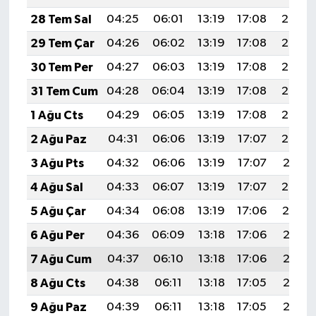
28 Tem Sal
04:25
06:01
13:19
17:08
20:27
29 Tem Çar
04:26
06:02
13:19
17:08
20:26
30 Tem Per
04:27
06:03
13:19
17:08
20:25
31 Tem Cum
04:28
06:04
13:19
17:08
20:24
1 Ağu Cts
04:29
06:05
13:19
17:08
20:23
2 Ağu Paz
04:31
06:06
13:19
17:07
20:22
3 Ağu Pts
04:32
06:06
13:19
17:07
20:21
4 Ağu Sal
04:33
06:07
13:19
17:07
20:20
5 Ağu Çar
04:34
06:08
13:19
17:06
20:19
6 Ağu Per
04:36
06:09
13:18
17:06
20:18
7 Ağu Cum
04:37
06:10
13:18
17:06
20:17
8 Ağu Cts
04:38
06:11
13:18
17:05
20:16
9 Ağu Paz
04:39
06:11
13:18
17:05
20:15