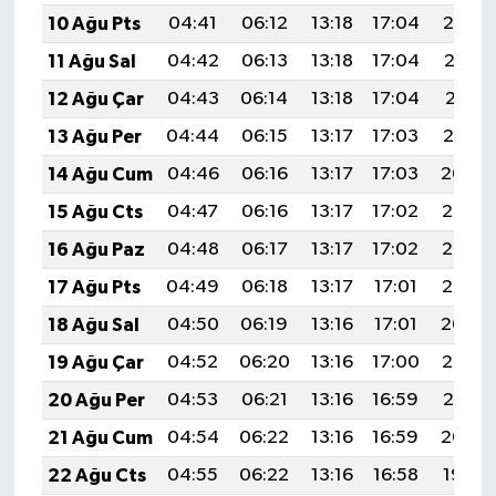
10 Ağu Pts
04:41
06:12
13:18
17:04
20:14
11 Ağu Sal
04:42
06:13
13:18
17:04
20:13
12 Ağu Çar
04:43
06:14
13:18
17:04
20:11
13 Ağu Per
04:44
06:15
13:17
17:03
20:10
14 Ağu Cum
04:46
06:16
13:17
17:03
20:09
15 Ağu Cts
04:47
06:16
13:17
17:02
20:08
16 Ağu Paz
04:48
06:17
13:17
17:02
20:06
17 Ağu Pts
04:49
06:18
13:17
17:01
20:05
18 Ağu Sal
04:50
06:19
13:16
17:01
20:04
19 Ağu Çar
04:52
06:20
13:16
17:00
20:03
20 Ağu Per
04:53
06:21
13:16
16:59
20:01
21 Ağu Cum
04:54
06:22
13:16
16:59
20:00
22 Ağu Cts
04:55
06:22
13:16
16:58
19:59