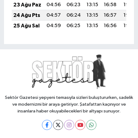
23 Ağu Paz
04:56
06:23
13:15
16:58
19:57
24 Ağu Pts
04:57
06:24
13:15
16:57
19:56
25 Ağu Sal
04:59
06:25
13:15
16:56
19:55
Sektör Gazetesi yepyeni temasıyla sizleri buluştururken, sadelik
ve modernizmi bir araya getiriyor. Şatafattan kaçınıyor ve
insanlara haber okuyabilecekleri bir altyapı sunuyor.