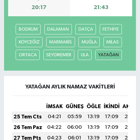
20:17
21:43
YUNUSEMRE
MANİSA'YI KEŞFET
BODRUM
DALAMAN
DATÇA
FETHİYE
TÜRKİYE'DE TREND HABERLER
KÖYCEĞİZ
MARMARİS
MUĞLA
MİLAS
ÖZEL HABER
ORTACA
SEYDİKEMER
ULA
YATAĞAN
YATAĞAN AYLIK NAMAZ VAKITLERI
İMSAK
GÜNEŞ
ÖĞLE
İKINDI
AKŞA
25 Tem Cts
04:21
05:59
13:19
17:09
20:29
26 Tem Paz
04:22
06:00
13:19
17:09
20:28
27 Tem Pts
04:23
06:01
13:19
17:09
20:27