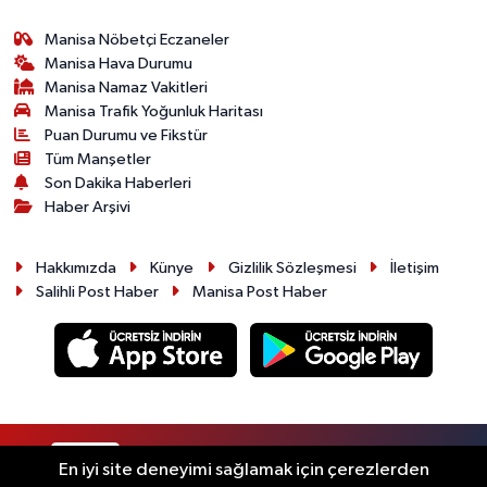
Manisa Nöbetçi Eczaneler
Manisa Hava Durumu
Manisa Namaz Vakitleri
Manisa Trafik Yoğunluk Haritası
Puan Durumu ve Fikstür
Tüm Manşetler
Son Dakika Haberleri
Haber Arşivi
Hakkımızda
Künye
Gizlilik Sözleşmesi
İletişim
Salihli Post Haber
Manisa Post Haber
RSS
Copyright © 2026. Her hakkı saklıdır.
En iyi site deneyimi sağlamak için çerezlerden