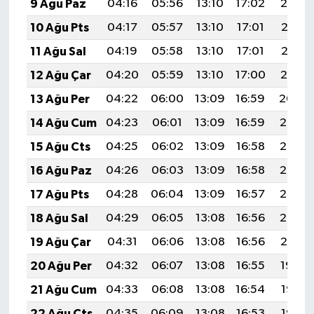
9 Ağu Paz
04:16
05:56
13:10
17:02
20:14
10 Ağu Pts
04:17
05:57
13:10
17:01
20:13
11 Ağu Sal
04:19
05:58
13:10
17:01
20:12
12 Ağu Çar
04:20
05:59
13:10
17:00
20:10
13 Ağu Per
04:22
06:00
13:09
16:59
20:09
14 Ağu Cum
04:23
06:01
13:09
16:59
20:08
15 Ağu Cts
04:25
06:02
13:09
16:58
20:06
16 Ağu Paz
04:26
06:03
13:09
16:58
20:05
17 Ağu Pts
04:28
06:04
13:09
16:57
20:03
18 Ağu Sal
04:29
06:05
13:08
16:56
20:02
19 Ağu Çar
04:31
06:06
13:08
16:56
20:01
20 Ağu Per
04:32
06:07
13:08
16:55
19:59
21 Ağu Cum
04:33
06:08
13:08
16:54
19:58
22 Ağu Cts
04:35
06:09
13:08
16:53
19:56