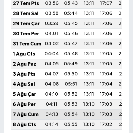
27 Tem Pts
03:56
05:43
13:11
17:07
20:29
28 Tem Sal
03:58
05:44
13:11
17:06
20:28
29 Tem Çar
03:59
05:45
13:11
17:06
20:27
30 Tem Per
04:01
05:46
13:11
17:06
20:26
31 Tem Cum
04:02
05:47
13:11
17:06
20:25
1 Ağu Cts
04:04
05:48
13:11
17:05
20:24
2 Ağu Paz
04:05
05:49
13:11
17:05
20:23
3 Ağu Pts
04:07
05:50
13:11
17:04
20:21
4 Ağu Sal
04:08
05:51
13:11
17:04
20:20
5 Ağu Çar
04:10
05:52
13:11
17:04
20:19
6 Ağu Per
04:11
05:53
13:10
17:03
20:18
7 Ağu Cum
04:13
05:54
13:10
17:03
20:17
8 Ağu Cts
04:14
05:55
13:10
17:02
20:15