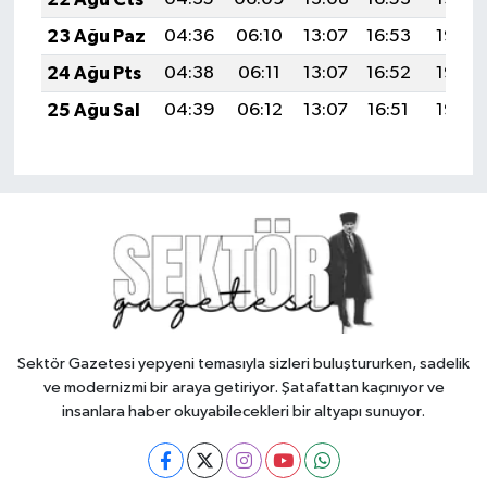
23 Ağu Paz
04:36
06:10
13:07
16:53
19:55
24 Ağu Pts
04:38
06:11
13:07
16:52
19:53
25 Ağu Sal
04:39
06:12
13:07
16:51
19:52
Sektör Gazetesi yepyeni temasıyla sizleri buluştururken, sadelik
ve modernizmi bir araya getiriyor. Şatafattan kaçınıyor ve
insanlara haber okuyabilecekleri bir altyapı sunuyor.