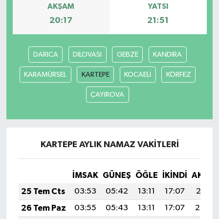
AKŞAM
YATSI
20:17
21:51
YUNUSEMRE
MANİSA'YI KEŞFET
TÜRKİYE'DE TREND HABERLER
DARICA
DİLOVASI
GEBZE
KANDIRA
ÖZEL HABER
KARAMÜRSEL
KARTEPE
KOCAELİ
KÖRFEZ
ÇAYIROVA
KARTEPE AYLIK NAMAZ VAKITLERI
İMSAK
GÜNEŞ
ÖĞLE
İKINDI
AKŞA
25 Tem Cts
03:53
05:42
13:11
17:07
20:31
26 Tem Paz
03:55
05:43
13:11
17:07
20:30