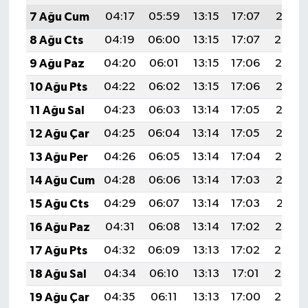
7 Ağu Cum
04:17
05:59
13:15
17:07
20:21
8 Ağu Cts
04:19
06:00
13:15
17:07
20:20
9 Ağu Paz
04:20
06:01
13:15
17:06
20:19
10 Ağu Pts
04:22
06:02
13:15
17:06
20:18
11 Ağu Sal
04:23
06:03
13:14
17:05
20:16
12 Ağu Çar
04:25
06:04
13:14
17:05
20:15
13 Ağu Per
04:26
06:05
13:14
17:04
20:14
14 Ağu Cum
04:28
06:06
13:14
17:03
20:12
15 Ağu Cts
04:29
06:07
13:14
17:03
20:11
16 Ağu Paz
04:31
06:08
13:14
17:02
20:10
17 Ağu Pts
04:32
06:09
13:13
17:02
20:08
18 Ağu Sal
04:34
06:10
13:13
17:01
20:07
19 Ağu Çar
04:35
06:11
13:13
17:00
20:05