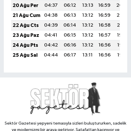
20 Ağu Per
04:37
06:12
13:13
16:59
20:04
21 Ağu Cum
04:38
06:13
13:12
16:59
20:02
22 Ağu Cts
04:39
06:14
13:12
16:58
20:01
23 Ağu Paz
04:41
06:15
13:12
16:57
19:59
24 Ağu Pts
04:42
06:16
13:12
16:56
19:58
25 Ağu Sal
04:44
06:17
13:11
16:56
19:56
Sektör Gazetesi yepyeni temasıyla sizleri buluştururken, sadelik
ve modernizmi bir araya getiriyor. Şatafattan kaçınıyor ve