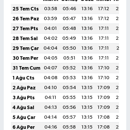
25 Tem Cts
03:58
05:46
13:16
17:12
20:35
26 Tem Paz
03:59
05:47
13:16
17:12
20:34
27 Tem Pts
04:01
05:48
13:16
17:11
20:33
28 Tem Sal
04:02
05:49
13:16
17:11
20:32
29 Tem Çar
04:04
05:50
13:16
17:11
20:31
30 Tem Per
04:05
05:51
13:16
17:11
20:30
31 Tem Cum
04:07
05:52
13:16
17:10
20:29
1 Ağu Cts
04:08
05:53
13:16
17:10
20:28
2 Ağu Paz
04:10
05:54
13:15
17:09
20:27
3 Ağu Pts
04:11
05:55
13:15
17:09
20:26
4 Ağu Sal
04:13
05:56
13:15
17:09
20:25
5 Ağu Çar
04:14
05:57
13:15
17:08
20:24
6 Ağu Per
04:16
05:58
13:15
17:08
20:23