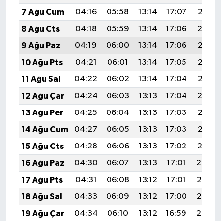
7 Ağu Cum
04:16
05:58
13:14
17:07
20:21
8 Ağu Cts
04:18
05:59
13:14
17:06
20:19
9 Ağu Paz
04:19
06:00
13:14
17:06
20:18
10 Ağu Pts
04:21
06:01
13:14
17:05
20:17
11 Ağu Sal
04:22
06:02
13:14
17:04
20:16
12 Ağu Çar
04:24
06:03
13:13
17:04
20:14
13 Ağu Per
04:25
06:04
13:13
17:03
20:13
14 Ağu Cum
04:27
06:05
13:13
17:03
20:12
15 Ağu Cts
04:28
06:06
13:13
17:02
20:10
16 Ağu Paz
04:30
06:07
13:13
17:01
20:09
17 Ağu Pts
04:31
06:08
13:12
17:01
20:07
18 Ağu Sal
04:33
06:09
13:12
17:00
20:06
19 Ağu Çar
04:34
06:10
13:12
16:59
20:04