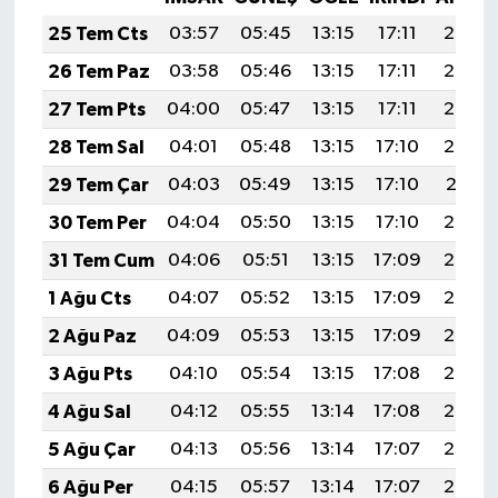
25 Tem Cts
03:57
05:45
13:15
17:11
20:34
26 Tem Paz
03:58
05:46
13:15
17:11
20:34
27 Tem Pts
04:00
05:47
13:15
17:11
20:33
28 Tem Sal
04:01
05:48
13:15
17:10
20:32
29 Tem Çar
04:03
05:49
13:15
17:10
20:31
30 Tem Per
04:04
05:50
13:15
17:10
20:30
31 Tem Cum
04:06
05:51
13:15
17:09
20:29
1 Ağu Cts
04:07
05:52
13:15
17:09
20:28
2 Ağu Paz
04:09
05:53
13:15
17:09
20:26
3 Ağu Pts
04:10
05:54
13:15
17:08
20:25
4 Ağu Sal
04:12
05:55
13:14
17:08
20:24
5 Ağu Çar
04:13
05:56
13:14
17:07
20:23
6 Ağu Per
04:15
05:57
13:14
17:07
20:22