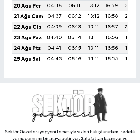
20 Ağu Per
04:36
06:11
13:12
16:59
20:03
21 Ağu Cum
04:37
06:12
13:12
16:58
20:02
22 Ağu Cts
04:39
06:13
13:11
16:57
20:00
23 Ağu Paz
04:40
06:14
13:11
16:56
19:58
24 Ağu Pts
04:41
06:15
13:11
16:56
19:57
25 Ağu Sal
04:43
06:16
13:11
16:55
19:55
Sektör Gazetesi yepyeni temasıyla sizleri buluştururken, sadelik
ve modernizmi bir araya getiriyor. Şatafattan kaçınıyor ve