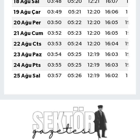
18 Ağu Sal
03:48
05:20
12:21
16:07
19:11
19 Ağu Çar
03:49
05:21
12:20
16:06
19:10
20 Ağu Per
03:50
05:22
12:20
16:05
19:09
21 Ağu Cum
03:52
05:23
12:20
16:05
19:07
22 Ağu Cts
03:53
05:24
12:20
16:04
19:06
23 Ağu Paz
03:54
05:25
12:19
16:03
19:04
24 Ağu Pts
03:55
05:25
12:19
16:03
19:03
25 Ağu Sal
03:57
05:26
12:19
16:02
19:01