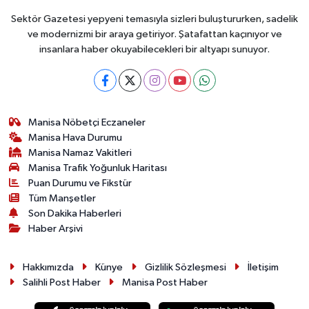
Sektör Gazetesi yepyeni temasıyla sizleri buluştururken, sadelik
ve modernizmi bir araya getiriyor. Şatafattan kaçınıyor ve
insanlara haber okuyabilecekleri bir altyapı sunuyor.
Manisa Nöbetçi Eczaneler
Manisa Hava Durumu
Manisa Namaz Vakitleri
Manisa Trafik Yoğunluk Haritası
Puan Durumu ve Fikstür
Tüm Manşetler
Son Dakika Haberleri
Haber Arşivi
Hakkımızda
Künye
Gizlilik Sözleşmesi
İletişim
Salihli Post Haber
Manisa Post Haber