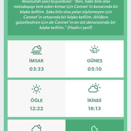
Resûlullah (sav) buyurdular: "Ben, haklı bile olsa
münakaşayı terk eden kimse için Cennet'in kenarında bir
KÜLTÜR SANAT
SARIGÖL
KÖPRÜBAŞI
EKONOMİ
köşke kefilim. Şaka bile olsa yalan söylemeyen için
Cennet'in ortasında bir köşke kefilim. Ahlâkını
güzelleştiren için de Cennet'in en üst derecesinde bir
YAŞAM
SARUHANLI
KULA
EĞİTİM
köşke kefilim." (Hadis-i şerif)
LIFE
SELENDİ
SALİHLİ
KÜLTÜR SANAT
KIRKAĞAÇ
SARIGÖL
SPOR
İMSAK
GÜNEŞ
03:33
05:10
DEMİRCİ
SARUHANLI
YAŞAM
GÖLMARMARA
ŞEHZADELER
LIFE
GÖRDES
SELENDİ
BİLİM VE TEKNOLOJİ
ÖĞLE
İKINDI
12:22
16:13
KÖPRÜBAŞI
SOMA
YAZARLAR
SOMA
TURGUTLU
MANİSA'NIN YÖRESEL LEZZETLERİ