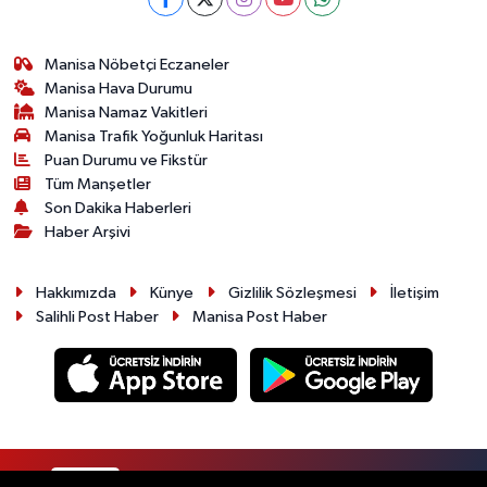
Manisa Nöbetçi Eczaneler
Manisa Hava Durumu
Manisa Namaz Vakitleri
Manisa Trafik Yoğunluk Haritası
Puan Durumu ve Fikstür
Tüm Manşetler
Son Dakika Haberleri
Haber Arşivi
Hakkımızda
Künye
Gizlilik Sözleşmesi
İletişim
Salihli Post Haber
Manisa Post Haber
RSS
Copyright © 2026. Her hakkı saklıdır.