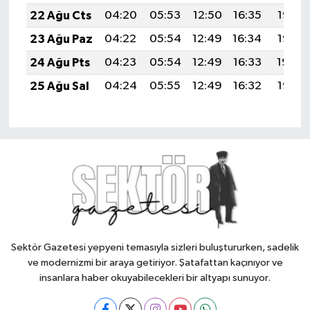
22 Ağu Cts
04:20
05:53
12:50
16:35
19:37
23 Ağu Paz
04:22
05:54
12:49
16:34
19:35
24 Ağu Pts
04:23
05:54
12:49
16:33
19:34
25 Ağu Sal
04:24
05:55
12:49
16:32
19:32
Sektör Gazetesi yepyeni temasıyla sizleri buluştururken, sadelik
ve modernizmi bir araya getiriyor. Şatafattan kaçınıyor ve
insanlara haber okuyabilecekleri bir altyapı sunuyor.