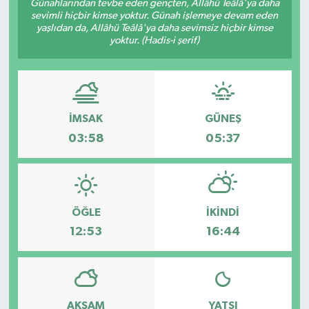
Günahlarından tevbe eden gençten, Allâhü Teâlâ'ya daha
sevimli hiçbir kimse yoktur. Günah işlemeye devam eden
KÜLTÜR SANAT
SARIGÖL
KÖPRÜBAŞI
EKONOMİ
yaşlıdan da, Allâhü Teâlâ'ya daha sevimsiz hiçbir kimse
yoktur. (Hadis-i şerif)
YAŞAM
SARUHANLI
KULA
EĞİTİM
LIFE
SELENDİ
SALİHLİ
KÜLTÜR SANAT
İMSAK
GÜNEŞ
KIRKAĞAÇ
SARIGÖL
SPOR
03:58
05:37
DEMİRCİ
SARUHANLI
YAŞAM
GÖLMARMARA
ŞEHZADELER
LIFE
ÖĞLE
İKINDI
12:53
16:44
GÖRDES
SELENDİ
BİLİM VE TEKNOLOJİ
KÖPRÜBAŞI
SOMA
YAZARLAR
SOMA
TURGUTLU
MANİSA'NIN YÖRESEL LEZZETLERİ
AKŞAM
YATSI