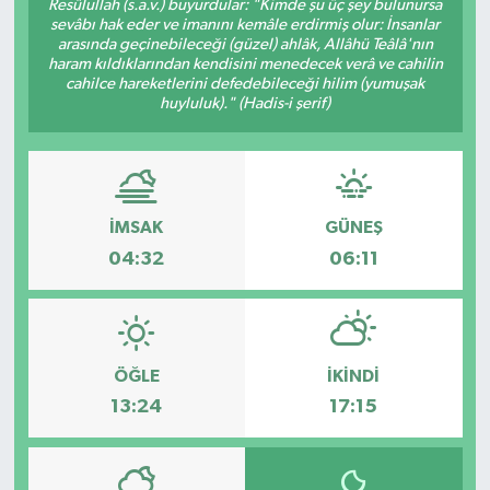
Resûlullah (s.a.v.) buyurdular: "Kimde şu üç şey bulunursa
sevâbı hak eder ve imanını kemâle erdirmiş olur: İnsanlar
KÜLTÜR SANAT
SARIGÖL
KÖPRÜBAŞI
EKONOMİ
arasında geçinebileceği (güzel) ahlâk, Allâhü Teâlâ'nın
haram kıldıklarından kendisini menedecek verâ ve cahilin
cahilce hareketlerini defedebileceği hilim (yumuşak
YAŞAM
SARUHANLI
KULA
EĞİTİM
huyluluk)." (Hadis-i şerif)
LIFE
SELENDİ
SALİHLİ
KÜLTÜR SANAT
KIRKAĞAÇ
SARIGÖL
SPOR
İMSAK
GÜNEŞ
04:32
06:11
DEMİRCİ
SARUHANLI
YAŞAM
GÖLMARMARA
ŞEHZADELER
LIFE
GÖRDES
SELENDİ
BİLİM VE TEKNOLOJİ
ÖĞLE
İKINDI
13:24
17:15
KÖPRÜBAŞI
SOMA
YAZARLAR
SOMA
TURGUTLU
MANİSA'NIN YÖRESEL LEZZETLERİ