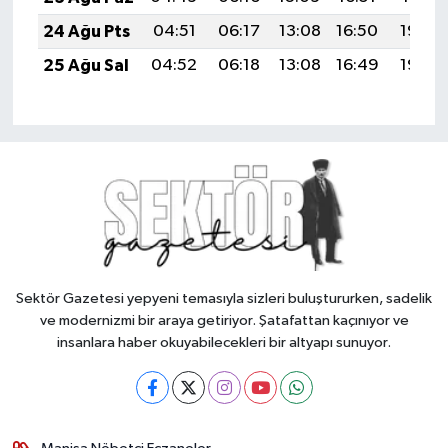
24 Ağu Pts
04:51
06:17
13:08
16:50
19:49
25 Ağu Sal
04:52
06:18
13:08
16:49
19:48
Sektör Gazetesi yepyeni temasıyla sizleri buluştururken, sadelik
ve modernizmi bir araya getiriyor. Şatafattan kaçınıyor ve
insanlara haber okuyabilecekleri bir altyapı sunuyor.