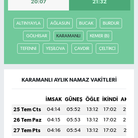
20:07
21:32
YUNUSEMRE
MANİSA'YI KEŞFET
ALTINYAYLA
AĞLASUN
BUCAK
BURDUR
TÜRKİYE'DE TREND HABERLER
GÖLHİSAR
KARAMANLI
KEMER (B)
ÖZEL HABER
TEFENNİ
YEŞİLOVA
ÇAVDIR
ÇELTİKCİ
KARAMANLI AYLIK NAMAZ VAKITLERI
İMSAK
GÜNEŞ
ÖĞLE
İKINDI
AKŞA
25 Tem Cts
04:14
05:52
13:12
17:02
20:22
26 Tem Paz
04:15
05:53
13:12
17:02
20:22
27 Tem Pts
04:16
05:54
13:12
17:02
20:21