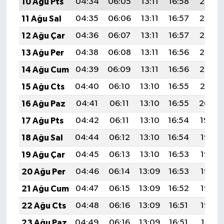
10 Ağu Pts
04:34
06:05
13:11
16:58
20:07
11 Ağu Sal
04:35
06:06
13:11
16:57
20:06
12 Ağu Çar
04:36
06:07
13:11
16:57
20:05
13 Ağu Per
04:38
06:08
13:11
16:56
20:03
14 Ağu Cum
04:39
06:09
13:11
16:56
20:02
15 Ağu Cts
04:40
06:10
13:10
16:55
20:01
16 Ağu Paz
04:41
06:11
13:10
16:55
20:00
17 Ağu Pts
04:42
06:11
13:10
16:54
19:59
18 Ağu Sal
04:44
06:12
13:10
16:54
19:57
19 Ağu Çar
04:45
06:13
13:10
16:53
19:56
20 Ağu Per
04:46
06:14
13:09
16:53
19:55
21 Ağu Cum
04:47
06:15
13:09
16:52
19:53
22 Ağu Cts
04:48
06:16
13:09
16:51
19:52
23 Ağu Paz
04:49
06:16
13:09
16:51
19:51