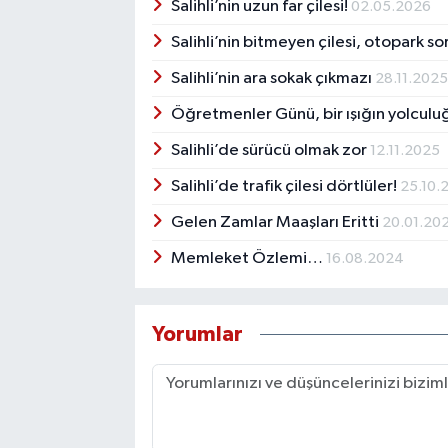
Salihli’nin uzun far çilesi!
02.05.2026
Salihli’nin bitmeyen çilesi, otopark s
Salihli’nin ara sokak çıkmazı
28.11.202
Öğretmenler Günü, bir ışığın yolcul
Salihli’de sürücü olmak zor
12.11.2025
Salihli’de trafik çilesi dörtlüler!
25.10.
Gelen Zamlar Maaşları Eritti
20.01.20
Memleket Özlemi…
16.08.2024
Yorumlar