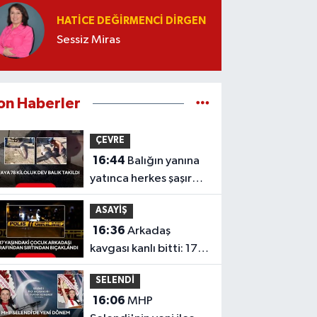
HATICE DEĞIRMENCI DIRGEN
Sessiz Miras
on Haberler
ÇEVRE
16:44
Balığın yanına
yatınca herkes şaşırdı!
Oltaya takılan 190
ASAYİŞ
santimlik dev yayın
16:36
Arkadaş
balığı
kavgası kanlı bitti: 17
yaşındaki çocuk
SELENDİ
sırtından bıçaklandı
16:06
MHP