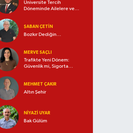
Üniversite Tercih
Döneminde Ailelere ve
Gençlere Tavsiyeler
ŞABAN ÇETIN
Bozkır Dediğin…
MERVE SAÇLI
Trafikte Yeni Dönem:
Güvenlik mi, Sigorta
Şirketlerinin Zaferi mi?
MEHMET ÇAKIR
Altın Şehir
NIYAZI UYAR
Bak Gülüm