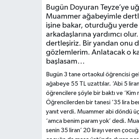
Bugün Doyuran Teyze’ye uğr
Muammer ağabeyimle dertl
işine bakar, oturduğu yerde k
arkadaşlarına yardımcı olur
dertleşiriz. Bir yandan onu d
gözlemlerim. Anlatacak o ka
başlasam…
Bugün 3 tane ortaokul öğrencisi g
ağabeye 55 TL uzattılar. ‘Abi 5 li
öğrencilere şöyle bir baktı ve ‘Kim 
Öğrencilerden bir tanesi ’35 lira be
yanıt verdi. Muammer abi döndü üç
‘amca benim param yok’ dedi. Muam
senin 35 liran’ 20 lirayı veren çocuğ