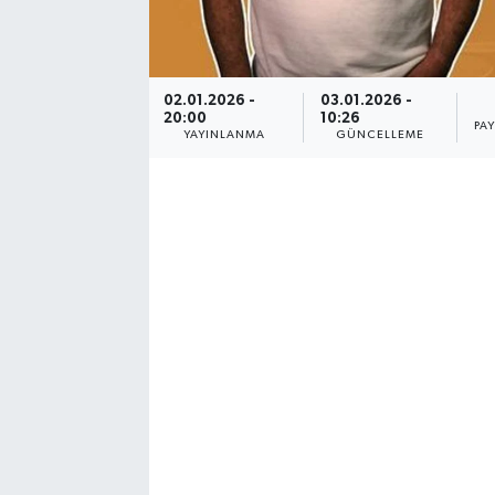
YUNUSEMRE
MANİSA'YI KEŞFET
02.01.2026 -
03.01.2026 -
TÜRKİYE'DE TREND HABERLER
20:00
10:26
PA
YAYINLANMA
GÜNCELLEME
ÖZEL HABER