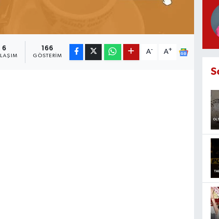
6
166
-
+
A
A
YLAŞIM
GÖSTERIM
S