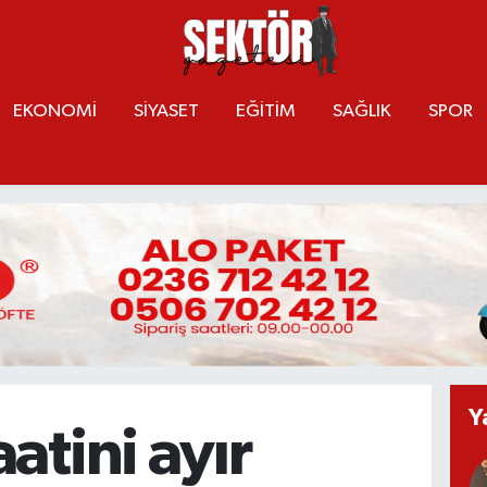
EKONOMİ
SİYASET
EĞİTİM
SAĞLIK
SPOR
Y
aatini ayır