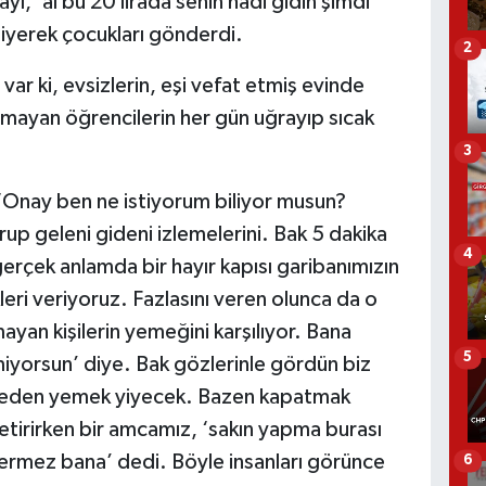
, ‘al bu 20 lirada senin hadi gidin şimdi
diyerek çocukları gönderdi.
2
ar ki, evsizlerin, eşi vefat etmiş evinde
mayan öğrencilerin her gün uğrayıp sıcak
3
‘Onay ben ne istiyorum biliyor musun?
up geleni gideni izlemelerini. Bak 5 dakika
4
gerçek anlamda bir hayır kapısı garibanımızın
ri veriyoruz. Fazlasını veren olunca da o
ayan kişilerin yemeğini karşılıyor. Bana
5
miyorsun’ diye. Bak gözlerinle gördün biz
ereden yemek yiyecek. Bazen kapatmak
etirirken bir amcamız, ‘sakın yapma burası
vermez bana’ dedi. Böyle insanları görünce
6