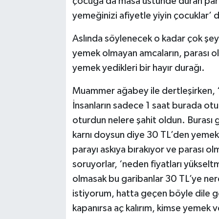
çocuğa da masa üstünde duran parayı
yemeğinizi afiyetle yiyin çocuklar’ 
Aslında söylenecek o kadar çok şey v
yemek olmayan amcaların, parası ol
yemek yedikleri bir hayır durağı.
Muammer ağabey ile dertleşirken, 
İnsanların sadece 1 saat burada otur
oturdun nelere şahit oldun. Burası 
karnı doysun diye 30 TL’den yemekle
parayı askıya bırakıyor ve parası olm
soruyorlar, ‘neden fiyatları yükselt
olmasak bu garibanlar 30 TL’ye n
istiyorum, hatta geçen böyle dile g
kapanırsa aç kalırım, kimse yemek 