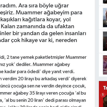
adım. Ara sıra böyle uğrar
eşiriz. Muammer ağabeyim para
aşıkları kağıtlara koyar, yol
. Kalan zamanında da ufaktan
inler bir yandan da gelen insanları
dar çok hikaye var ki, nereden
eldi, 2 tane yemek paketletmişler Muammer
ramız yok’ dediler. Muammer ağabey
ne kadar para ödedi’ diye yanıt verdi.
n verdim 20 lirayı bu arkadaş verdi’ diyerek
üncü çocuğa sen ne verdin deyince çocuk,
T
mer ağabey 35 lirayı veren çocuğa ‘al bu
1
a, ‘al bu senin 20 liran’ dedi parası olmayan