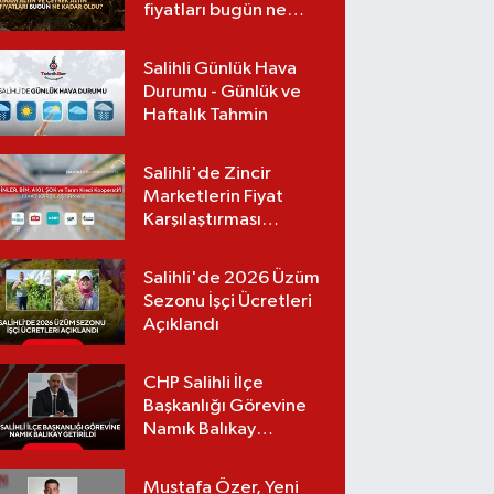
fiyatları bugün ne
kadar oldu?
(06.08.2026)
Salihli Günlük Hava
Durumu - Günlük ve
Haftalık Tahmin
Salihli'de Zincir
Marketlerin Fiyat
Karşılaştırması
(Güncel Liste)
Salihli'de 2026 Üzüm
Sezonu İşçi Ücretleri
Açıklandı
CHP Salihli İlçe
Başkanlığı Görevine
Namık Balıkay
Getirildi
Mustafa Özer, Yeni