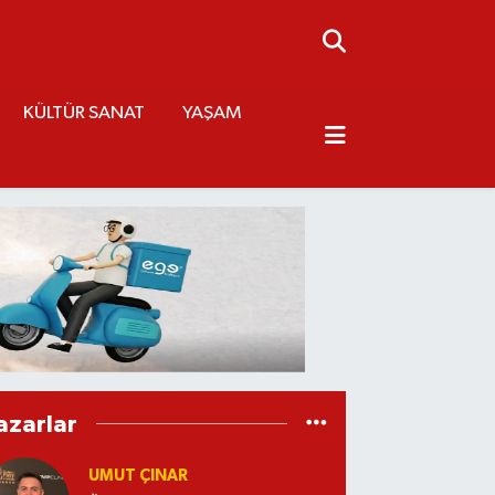
KÜLTÜR SANAT
YAŞAM
azarlar
UMUT ÇINAR