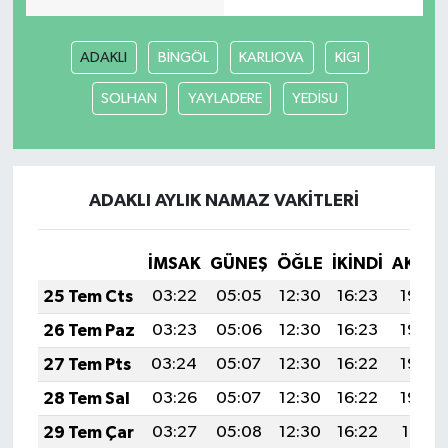
YUNUSEMRE
MANİSA'YI KEŞFET
ADAKLI
BİNGÖL
KARLIOVA
KİGI
TÜRKİYE'DE TREND HABERLER
SOLHAN
YAYLADERE
YEDİSU
ÖZEL HABER
ADAKLI AYLIK NAMAZ VAKITLERI
İMSAK
GÜNEŞ
ÖĞLE
İKINDI
AKŞA
25 Tem Cts
03:22
05:05
12:30
16:23
19:44
26 Tem Paz
03:23
05:06
12:30
16:23
19:44
27 Tem Pts
03:24
05:07
12:30
16:22
19:43
28 Tem Sal
03:26
05:07
12:30
16:22
19:42
29 Tem Çar
03:27
05:08
12:30
16:22
19:41