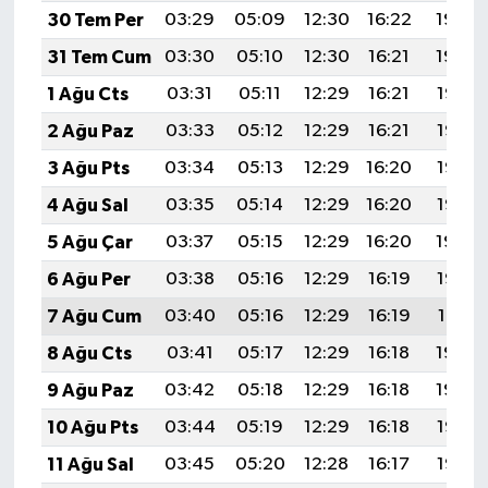
30 Tem Per
03:29
05:09
12:30
16:22
19:40
31 Tem Cum
03:30
05:10
12:30
16:21
19:39
1 Ağu Cts
03:31
05:11
12:29
16:21
19:38
2 Ağu Paz
03:33
05:12
12:29
16:21
19:37
3 Ağu Pts
03:34
05:13
12:29
16:20
19:36
4 Ağu Sal
03:35
05:14
12:29
16:20
19:35
5 Ağu Çar
03:37
05:15
12:29
16:20
19:34
6 Ağu Per
03:38
05:16
12:29
16:19
19:33
7 Ağu Cum
03:40
05:16
12:29
16:19
19:31
8 Ağu Cts
03:41
05:17
12:29
16:18
19:30
9 Ağu Paz
03:42
05:18
12:29
16:18
19:29
10 Ağu Pts
03:44
05:19
12:29
16:18
19:28
11 Ağu Sal
03:45
05:20
12:28
16:17
19:27