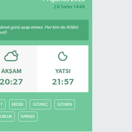
24 Safer 1448
 kıyâmet günü azap etmez. Her kim de Allâhü
rif)
AKŞAM
YATSI
20:27
21:57
İT
ERDEK
GÖMEÇ
GÖNEN
URLUK
İVRİNDİ