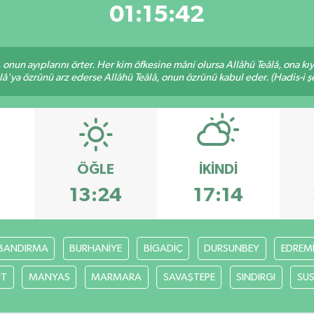
01:15:42
â, onun ayıplarını örter. Her kim öfkesine mâni olursa Allâhü Teâlâ, ona
lâ'ya özrünü arz ederse Allâhü Teâlâ, onun özrünü kabul eder. (Hadis-i şe
ÖĞLE
İKINDI
13:24
17:14
BANDIRMA
BURHANİYE
BİGADİÇ
DURSUNBEY
EDREM
UT
MANYAS
MARMARA
SAVAŞTEPE
SINDIRGI
SUS