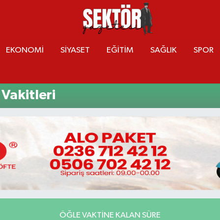
EKONOMİ
SİYASET
EĞİTİM
SAĞLIK
SPOR
Vakitleri
ÖĞLE VAKTINE KALAN SÜRE