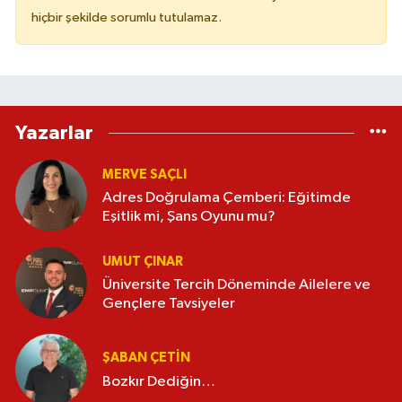
hiçbir şekilde sorumlu tutulamaz.
Yazarlar
MERVE SAÇLI
Adres Doğrulama Çemberi: Eğitimde
Eşitlik mi, Şans Oyunu mu?
UMUT ÇINAR
Üniversite Tercih Döneminde Ailelere ve
Gençlere Tavsiyeler
ŞABAN ÇETIN
Bozkır Dediğin…