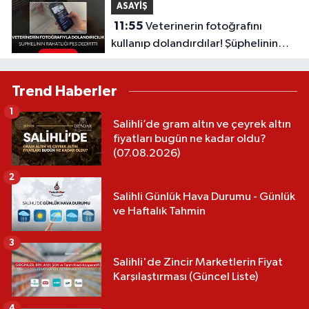
ASAYİŞ
11:55
Veterinerin fotoğrafını
kullanıp dolandırdılar! Şüphelinin
sözleri “pes” dedirtti
Trend Haberler
1
Salihli’de gram altın ve çeyrek altın
fiyatları bugün ne kadar oldu?
(07.08.2026)
2
Salihli Günlük Hava Durumu - Günlük
ve Haftalık Tahmin
3
Salihli'de Zincir Marketlerin Fiyat
Karşılaştırması (Güncel Liste)
4