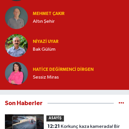
MEHMET ÇAKIR
Altın Şehir
NIYAZI UYAR
Bak Gülüm
HATICE DEĞIRMENCI DIRGEN
Sessiz Miras
Son Haberler
ASAYİŞ
12:21
Korkunç kaza kamerada! Bir