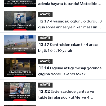
adımla hayata tutundu! Motosikletli
duvara çarparak can verdi
ASAYİŞ
12:17
4 yaşındaki oğlunu öldürdü, 3
gün sonra annesiyle nikâh masasına
oturdu!
ASAYİŞ
12:17
Kontrolden çıkan tır 4 aracı
biçti: 1 ölü, 10 yaralı
ASAYİŞ
12:14
Oğluna attığı mesajı görünce
çılgına döndü! Genci sokak
ortasında darbetti
ASAYİŞ
12:02
Evden sadece çantası ve
tabletini alarak çıktı! Merve 4
gündür kayıp