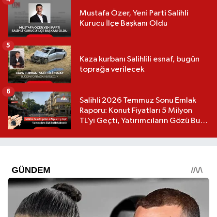
Mustafa Özer, Yeni Parti Salihli
Kurucu İlçe Başkanı Oldu
5
Kaza kurbanı Salihlili esnaf, bugün
toprağa verilecek
6
Salihli 2026 Temmuz Sonu Emlak
Raporu: Konut Fiyatları 5 Milyon
TL’yi Geçti, Yatırımcıların Gözü Bu
Mahallelerde