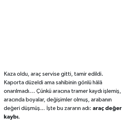
YUNUSEMRE
MANİSA'YI KEŞFET
TÜRKİYE'DE TREND HABERLER
ÖZEL HABER
Kaza oldu, araç servise gitti, tamir edildi.
Kaporta düzeldi ama sahibinin gönlü hâlâ
onarılmadı... Çünkü aracına tramer kaydı işlemiş,
aracında boyalar, değişimler olmuş, arabanın
değeri düşmüş… İşte bu zararın adı:
araç değer
kaybı.