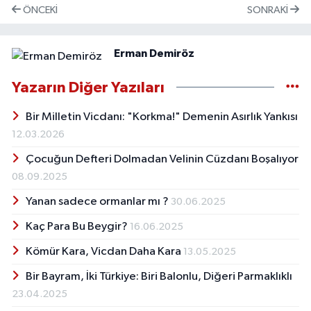
ÖNCEKI
SONRAKI
Erman Demiröz
Yazarın Diğer Yazıları
Bir Milletin Vicdanı: "Korkma!" Demenin Asırlık Yankısı
12.03.2026
Çocuğun Defteri Dolmadan Velinin Cüzdanı Boşalıyor
08.09.2025
Yanan sadece ormanlar mı ?
30.06.2025
Kaç Para Bu Beygir?
16.06.2025
Kömür Kara, Vicdan Daha Kara
13.05.2025
Bir Bayram, İki Türkiye: Biri Balonlu, Diğeri Parmaklıklı
23.04.2025