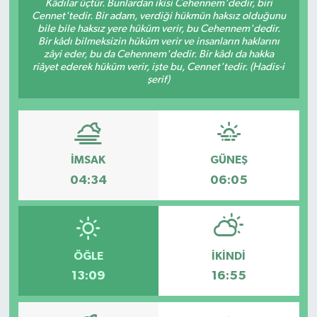
Kâdılar üçtür. Bunlardan ikisi Cehennem'dedir, biri
Cennet'tedir. Bir adam, verdiği hükmün haksız olduğunu
KÜLTÜR SANAT
SARIGÖL
KÖPRÜBAŞI
EKONOMİ
bile bile haksız yere hüküm verir, bu Cehennem'dedir.
Bir kâdı bilmeksizin hüküm verir ve insanların haklarını
zâyi eder, bu da Cehennem'dedir. Bir kâdı da hakka
YAŞAM
SARUHANLI
KULA
EĞİTİM
riâyet ederek hüküm verir, işte bu, Cennet'tedir. (Hadis-i
şerif)
LIFE
SELENDİ
SALİHLİ
KÜLTÜR SANAT
KIRKAĞAÇ
SARIGÖL
SPOR
İMSAK
GÜNEŞ
DEMİRCİ
SARUHANLI
YAŞAM
04:34
06:05
GÖLMARMARA
ŞEHZADELER
LIFE
GÖRDES
SELENDİ
BİLİM VE TEKNOLOJİ
ÖĞLE
İKINDI
13:09
16:55
KÖPRÜBAŞI
SOMA
YAZARLAR
SOMA
TURGUTLU
MANİSA'NIN YÖRESEL LEZZETLERİ