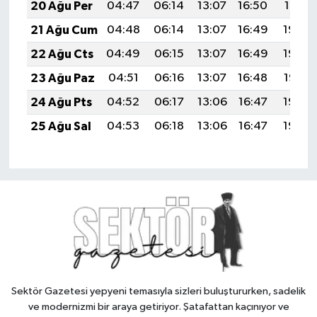
20 Ağu Per
04:47
06:14
13:07
16:50
19:51
21 Ağu Cum
04:48
06:14
13:07
16:49
19:50
22 Ağu Cts
04:49
06:15
13:07
16:49
19:49
23 Ağu Paz
04:51
06:16
13:07
16:48
19:47
24 Ağu Pts
04:52
06:17
13:06
16:47
19:46
25 Ağu Sal
04:53
06:18
13:06
16:47
19:45
Sektör Gazetesi yepyeni temasıyla sizleri buluştururken, sadelik
ve modernizmi bir araya getiriyor. Şatafattan kaçınıyor ve