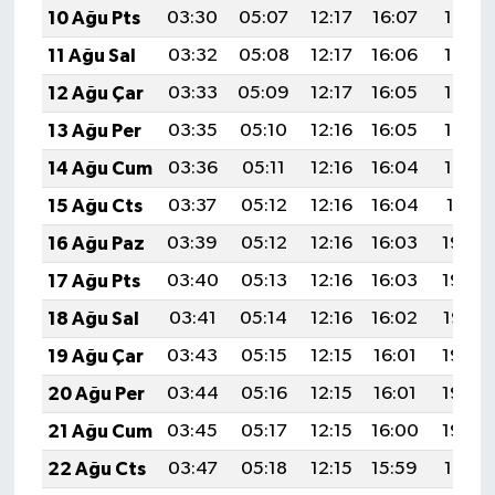
10 Ağu Pts
03:30
05:07
12:17
16:07
19:17
11 Ağu Sal
03:32
05:08
12:17
16:06
19:16
12 Ağu Çar
03:33
05:09
12:17
16:05
19:15
13 Ağu Per
03:35
05:10
12:16
16:05
19:13
14 Ağu Cum
03:36
05:11
12:16
16:04
19:12
15 Ağu Cts
03:37
05:12
12:16
16:04
19:11
16 Ağu Paz
03:39
05:12
12:16
16:03
19:09
17 Ağu Pts
03:40
05:13
12:16
16:03
19:08
18 Ağu Sal
03:41
05:14
12:16
16:02
19:07
19 Ağu Çar
03:43
05:15
12:15
16:01
19:05
20 Ağu Per
03:44
05:16
12:15
16:01
19:04
21 Ağu Cum
03:45
05:17
12:15
16:00
19:02
22 Ağu Cts
03:47
05:18
12:15
15:59
19:01