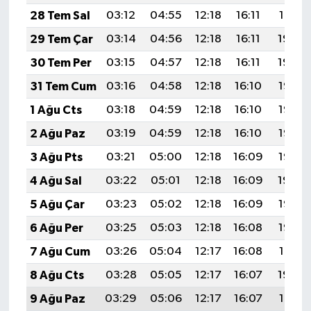
28 Tem Sal
03:12
04:55
12:18
16:11
19:31
29 Tem Çar
03:14
04:56
12:18
16:11
19:30
30 Tem Per
03:15
04:57
12:18
16:11
19:29
31 Tem Cum
03:16
04:58
12:18
16:10
19:28
1 Ağu Cts
03:18
04:59
12:18
16:10
19:27
2 Ağu Paz
03:19
04:59
12:18
16:10
19:26
3 Ağu Pts
03:21
05:00
12:18
16:09
19:25
4 Ağu Sal
03:22
05:01
12:18
16:09
19:24
5 Ağu Çar
03:23
05:02
12:18
16:09
19:23
6 Ağu Per
03:25
05:03
12:18
16:08
19:22
7 Ağu Cum
03:26
05:04
12:17
16:08
19:21
8 Ağu Cts
03:28
05:05
12:17
16:07
19:20
9 Ağu Paz
03:29
05:06
12:17
16:07
19:18