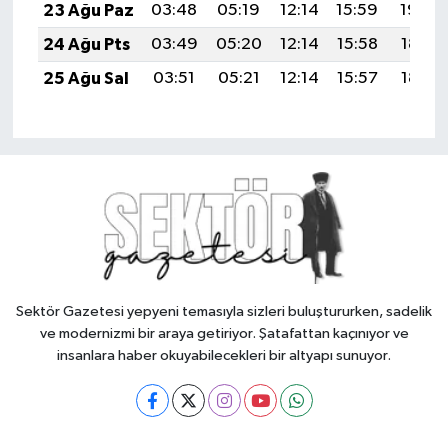
23 Ağu Paz
03:48
05:19
12:14
15:59
19:00
24 Ağu Pts
03:49
05:20
12:14
15:58
18:58
25 Ağu Sal
03:51
05:21
12:14
15:57
18:57
Sektör Gazetesi yepyeni temasıyla sizleri buluştururken, sadelik
ve modernizmi bir araya getiriyor. Şatafattan kaçınıyor ve
insanlara haber okuyabilecekleri bir altyapı sunuyor.