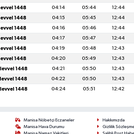
levvel 1448
04:14
05:44
12:44
levvel 1448
04:15
05:45
12:44
levvel 1448
04:16
05:46
12:44
levvel 1448
04:17
05:47
12:44
levvel 1448
04:19
05:48
12:43
levvel 1448
04:20
05:49
12:43
ulevvel 1448
04:21
05:50
12:43
ulevvel 1448
04:22
05:50
12:43
ulevvel 1448
04:24
05:51
12:42
Manisa Nöbetçi Eczaneler
Hakkımızda
Manisa Hava Durumu
Gizlilik Sözleşm
Manisa Namaz Vakitleri
Salihli Post Hab