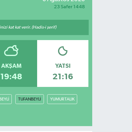
23 Safer 1448
i kat kat verir. (Hadis-i şerif)
AKŞAM
YATSI
19:48
21:16
BEYLİ
TUFANBEYLİ
YUMURTALIK