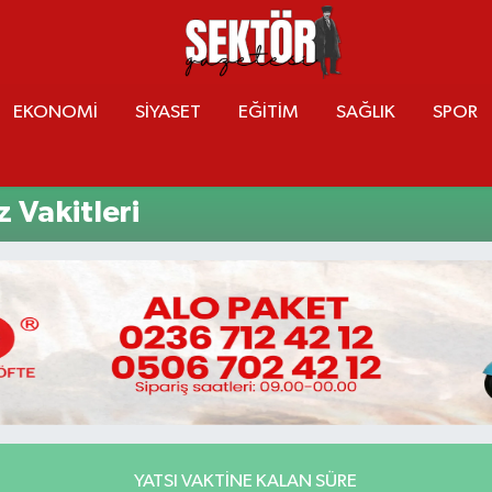
EKONOMİ
SİYASET
EĞİTİM
SAĞLIK
SPOR
 Vakitleri
YATSI VAKTINE KALAN SÜRE