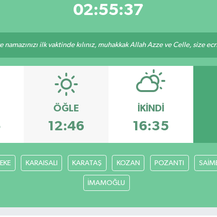
02:55:36
 namazınızı ilk vaktinde kılınız, muhakkak Allah Azze ve Celle, size ecriniz
ÖĞLE
İKINDI
5
12:46
16:35
FEKE
KARAISALI
KARATAŞ
KOZAN
POZANTI
SAİM
İMAMOĞLU