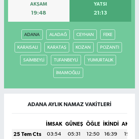
AKŞAM
YATSI
19:48
21:13
YUNUSEMRE
MANİSA'YI KEŞFET
TÜRKİYE'DE TREND HABERLER
ADANA
ALADAĞ
CEYHAN
FEKE
ÖZEL HABER
KARAISALI
KARATAŞ
KOZAN
POZANTI
SAİMBEYLİ
TUFANBEYLİ
YUMURTALIK
İMAMOĞLU
ADANA AYLIK NAMAZ VAKITLERI
İMSAK
GÜNEŞ
ÖĞLE
İKINDI
AKŞA
25 Tem Cts
03:54
05:31
12:50
16:39
19:59