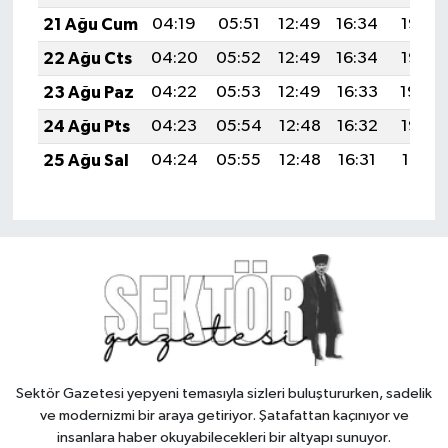
21 Ağu Cum
04:19
05:51
12:49
16:34
19:37
22 Ağu Cts
04:20
05:52
12:49
16:34
19:36
23 Ağu Paz
04:22
05:53
12:49
16:33
19:34
24 Ağu Pts
04:23
05:54
12:48
16:32
19:33
25 Ağu Sal
04:24
05:55
12:48
16:31
19:31
Sektör Gazetesi yepyeni temasıyla sizleri buluştururken, sadelik
ve modernizmi bir araya getiriyor. Şatafattan kaçınıyor ve
insanlara haber okuyabilecekleri bir altyapı sunuyor.