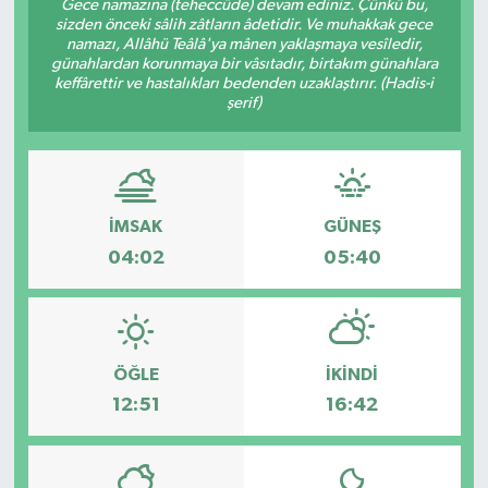
Gece namazına (teheccüde) devam ediniz. Çünkü bu,
sizden önceki sâlih zâtların âdetidir. Ve muhakkak gece
KÜLTÜR SANAT
SARIGÖL
KÖPRÜBAŞI
EKONOMİ
namazı, Allâhü Teâlâ'ya mânen yaklaşmaya vesîledir,
günahlardan korunmaya bir vâsıtadır, birtakım günahlara
keffârettir ve hastalıkları bedenden uzaklaştırır. (Hadis-i
YAŞAM
SARUHANLI
KULA
EĞİTİM
şerif)
LIFE
SELENDİ
SALİHLİ
KÜLTÜR SANAT
KIRKAĞAÇ
SARIGÖL
SPOR
İMSAK
GÜNEŞ
04:02
05:40
DEMİRCİ
SARUHANLI
YAŞAM
GÖLMARMARA
ŞEHZADELER
LIFE
GÖRDES
SELENDİ
BİLİM VE TEKNOLOJİ
ÖĞLE
İKINDI
12:51
16:42
KÖPRÜBAŞI
SOMA
YAZARLAR
SOMA
TURGUTLU
MANİSA'NIN YÖRESEL LEZZETLERİ