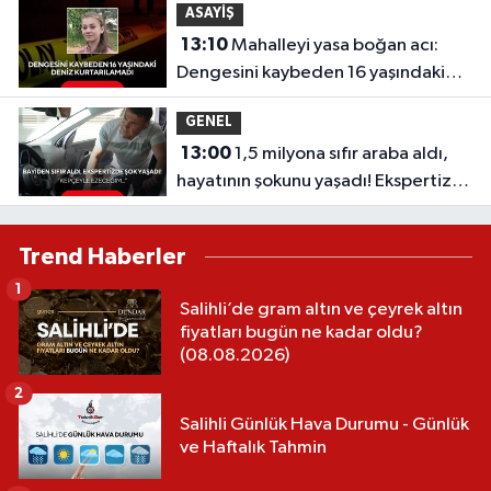
ASAYİŞ
13:10
Mahalleyi yasa boğan acı:
Dengesini kaybeden 16 yaşındaki
Deniz kurtarılamadı
GENEL
13:00
1,5 milyona sıfır araba aldı,
hayatının şokunu yaşadı! Ekspertize
götürünce gerçek ortaya çıktı
Trend Haberler
1
Salihli’de gram altın ve çeyrek altın
fiyatları bugün ne kadar oldu?
(08.08.2026)
2
Salihli Günlük Hava Durumu - Günlük
ve Haftalık Tahmin