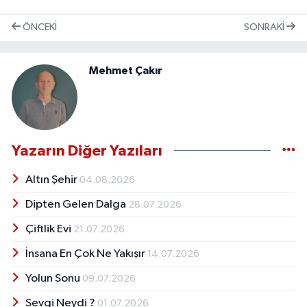
ÖNCEKI
SONRAKI
Mehmet Çakır
Yazarın Diğer Yazıları
Altın Şehir
04.08.2026
Dipten Gelen Dalga
28.07.2026
Çiftlik Evi
21.07.2026
İnsana En Çok Ne Yakışır
14.07.2026
Yolun Sonu
09.07.2026
Sevgi Neydi ?
01.07.2026