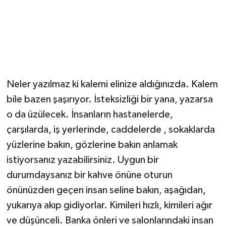
YUNUSEMRE
MANİSA'YI KEŞFET
TÜRKİYE'DE TREND HABERLER
ÖZEL HABER
Neler yazılmaz ki kalemi elinize aldığınızda. Kalem
bile bazen şaşırıyor. İsteksizliği bir yana, yazarsa
o da üzülecek. İnsanların hastanelerde,
çarşılarda, iş yerlerinde, caddelerde , sokaklarda
yüzlerine bakın, gözlerine bakın anlamak
istiyorsanız yazabilirsiniz. Uygun bir
durumdaysanız bir kahve önüne oturun
önünüzden geçen insan seline bakın, aşağıdan,
yukarıya akıp gidiyorlar. Kimileri hızlı, kimileri ağır
ve düşünceli. Banka önleri ve salonlarındaki insan