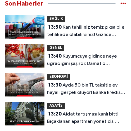
Son Haberler
SAĞLIK
13:50
Kan tahliliniz temiz çıksa bile
tehlikede olabilirsiniz! Gizlice
ilerleyen o sinsi tehlike...
GENEL
13:40
Kuyumcuya gidince neye
uğradığını şaşırdı: Damat o
akrabasını arıyor!
EKONOMİ
13:30
Ayda 50 bin TL taksitle ev
hayali gerçek oluyor! Banka kredisiz,
faizsiz yeni sistem...
ASAYİŞ
13:20
Aidat tartışması kanlı bitti:
Bıçaklanan apartman yöneticisi
hayatını kaybetti!