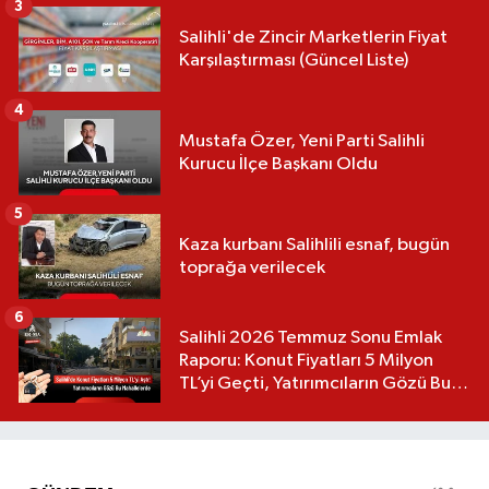
3
Salihli'de Zincir Marketlerin Fiyat
Karşılaştırması (Güncel Liste)
4
Mustafa Özer, Yeni Parti Salihli
Kurucu İlçe Başkanı Oldu
5
Kaza kurbanı Salihlili esnaf, bugün
toprağa verilecek
6
Salihli 2026 Temmuz Sonu Emlak
Raporu: Konut Fiyatları 5 Milyon
TL’yi Geçti, Yatırımcıların Gözü Bu
Mahallelerde