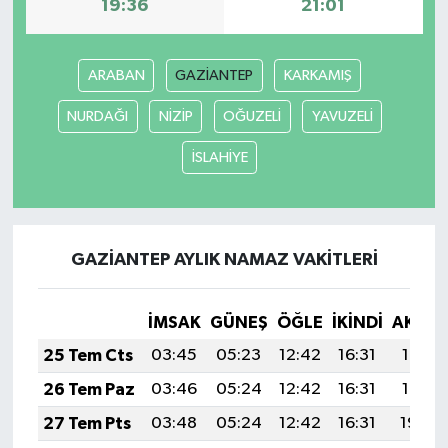
19:36
21:01
YUNUSEMRE
MANİSA'YI KEŞFET
ARABAN
GAZİANTEP
KARKAMIŞ
TÜRKİYE'DE TREND HABERLER
NURDAĞI
NİZİP
OĞUZELİ
YAVUZELİ
ÖZEL HABER
İSLAHİYE
GAZİANTEP AYLIK NAMAZ VAKITLERI
İMSAK
GÜNEŞ
ÖĞLE
İKINDI
AKŞA
25 Tem Cts
03:45
05:23
12:42
16:31
19:51
26 Tem Paz
03:46
05:24
12:42
16:31
19:51
27 Tem Pts
03:48
05:24
12:42
16:31
19:50