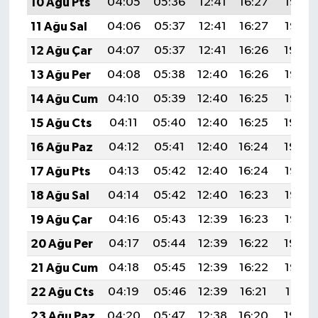
10 Ağu Pts
04:05
05:36
12:41
16:27
19:36
11 Ağu Sal
04:06
05:37
12:41
16:27
19:35
12 Ağu Çar
04:07
05:37
12:41
16:26
19:34
13 Ağu Per
04:08
05:38
12:40
16:26
19:33
14 Ağu Cum
04:10
05:39
12:40
16:25
19:32
15 Ağu Cts
04:11
05:40
12:40
16:25
19:30
16 Ağu Paz
04:12
05:41
12:40
16:24
19:29
17 Ağu Pts
04:13
05:42
12:40
16:24
19:28
18 Ağu Sal
04:14
05:42
12:40
16:23
19:27
19 Ağu Çar
04:16
05:43
12:39
16:23
19:25
20 Ağu Per
04:17
05:44
12:39
16:22
19:24
21 Ağu Cum
04:18
05:45
12:39
16:22
19:23
22 Ağu Cts
04:19
05:46
12:39
16:21
19:21
23 Ağu Paz
04:20
05:47
12:38
16:20
19:20