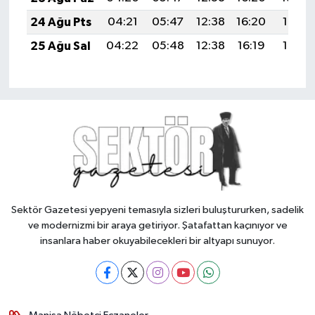
24 Ağu Pts
04:21
05:47
12:38
16:20
19:19
25 Ağu Sal
04:22
05:48
12:38
16:19
19:17
Sektör Gazetesi yepyeni temasıyla sizleri buluştururken, sadelik
ve modernizmi bir araya getiriyor. Şatafattan kaçınıyor ve
insanlara haber okuyabilecekleri bir altyapı sunuyor.