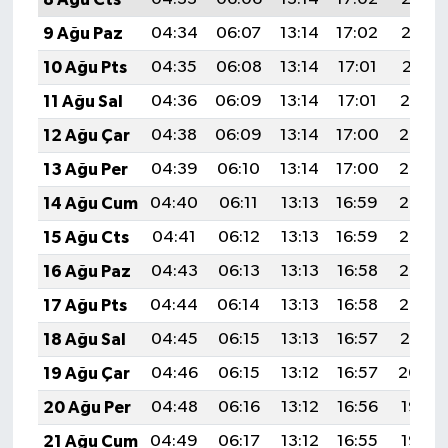
9 Ağu Paz
04:34
06:07
13:14
17:02
20:12
10 Ağu Pts
04:35
06:08
13:14
17:01
20:11
11 Ağu Sal
04:36
06:09
13:14
17:01
20:10
12 Ağu Çar
04:38
06:09
13:14
17:00
20:08
13 Ağu Per
04:39
06:10
13:14
17:00
20:07
14 Ağu Cum
04:40
06:11
13:13
16:59
20:06
15 Ağu Cts
04:41
06:12
13:13
16:59
20:05
16 Ağu Paz
04:43
06:13
13:13
16:58
20:03
17 Ağu Pts
04:44
06:14
13:13
16:58
20:02
18 Ağu Sal
04:45
06:15
13:13
16:57
20:01
19 Ağu Çar
04:46
06:15
13:12
16:57
20:00
20 Ağu Per
04:48
06:16
13:12
16:56
19:58
21 Ağu Cum
04:49
06:17
13:12
16:55
19:57