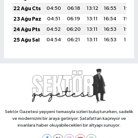
22 Ağu Cts
04:50
06:18
13:12
16:55
19:56
23 Ağu Paz
04:51
06:19
13:11
16:54
19:54
24 Ağu Pts
04:52
06:20
13:11
16:53
19:53
25 Ağu Sal
04:54
06:21
13:11
16:53
19:51
Sektör Gazetesi yepyeni temasıyla sizleri buluştururken, sadelik
ve modernizmi bir araya getiriyor. Şatafattan kaçınıyor ve
insanlara haber okuyabilecekleri bir altyapı sunuyor.