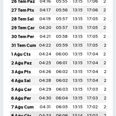
26 Tem Paz
04:16
05:55
13:15
17:06
20:26
27 Tem Pts
04:17
05:56
13:15
17:06
20:25
28 Tem Sal
04:19
05:57
13:15
17:05
20:24
29 Tem Çar
04:20
05:57
13:15
17:05
20:23
30 Tem Per
04:21
05:58
13:15
17:05
20:22
31 Tem Cum
04:22
05:59
13:15
17:05
20:21
1 Ağu Cts
04:24
06:00
13:15
17:04
20:20
2 Ağu Paz
04:25
06:01
13:15
17:04
20:19
3 Ağu Pts
04:26
06:02
13:15
17:04
20:18
4 Ağu Sal
04:28
06:02
13:15
17:04
20:17
5 Ağu Çar
04:29
06:03
13:15
17:03
20:16
6 Ağu Per
04:30
06:04
13:15
17:03
20:15
7 Ağu Cum
04:31
06:05
13:15
17:02
20:14
8 Ağu Cts
04:33
06:06
13:14
17:02
20:13