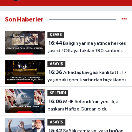
Son Haberler
ÇEVRE
16:44
Balığın yanına yatınca herkes
şaşırdı! Oltaya takılan 190 santimlik
dev yayın balığı
ASAYİŞ
16:36
Arkadaş kavgası kanlı bitti: 17
yaşındaki çocuk sırtından bıçaklandı
SELENDİ
16:06
MHP Selendi'nin yeni ilçe
başkanı Hafize Gürcan oldu
ASAYİŞ
15:42
Sağlık camiasını yasa boğan