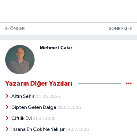
ÖNCEKI
SONRAKI
Mehmet Çakır
Yazarın Diğer Yazıları
Altın Şehir
04.08.2026
Dipten Gelen Dalga
28.07.2026
Çiftlik Evi
21.07.2026
İnsana En Çok Ne Yakışır
14.07.2026