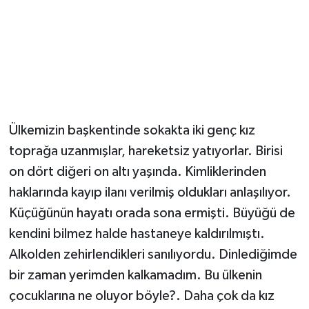
YUNUSEMRE
MANİSA'YI KEŞFET
TÜRKİYE'DE TREND HABERLER
ÖZEL HABER
Ülkemizin başkentinde sokakta iki genç kız
toprağa uzanmışlar, hareketsiz yatıyorlar. Birisi
on dört diğeri on altı yaşında. Kimliklerinden
haklarında kayıp ilanı verilmiş oldukları anlaşılıyor.
Küçüğünün hayatı orada sona ermişti. Büyüğü de
kendini bilmez halde hastaneye kaldırılmıştı.
Alkolden zehirlendikleri sanılıyordu. Dinlediğimde
bir zaman yerimden kalkamadım. Bu ülkenin
çocuklarına ne oluyor böyle?. Daha çok da kız