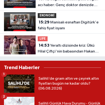
acı haber: Genç doktor denizde
boğuldu
EKONOMİ
15:29
Manisalı esnaftan Digitürk'e
fahiş fiyat isyanı
LIFE
14:53
Yeraltı dizisinde kriz: Ülkü
Hilal Çiftçi'nin babasından Hakan
Çelebi ve OnTalent Menajerlik
hakkında suç duyurusu
Trend Haberler
1
Salihli’de gram altın ve çeyrek altın
fiyatları bugün ne kadar oldu?
(06.08.2026)
2
Salihli Günlük Hava Durumu - Günlük