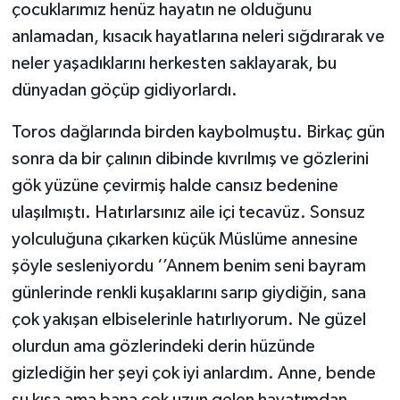
çocuklarımız henüz hayatın ne olduğunu
anlamadan, kısacık hayatlarına neleri sığdırarak ve
neler yaşadıklarını herkesten saklayarak, bu
dünyadan göçüp gidiyorlardı.
Toros dağlarında birden kaybolmuştu. Birkaç gün
sonra da bir çalının dibinde kıvrılmış ve gözlerini
gök yüzüne çevirmiş halde cansız bedenine
ulaşılmıştı. Hatırlarsınız aile içi tecavüz. Sonsuz
yolculuğuna çıkarken küçük Müslüme annesine
şöyle sesleniyordu ‘’Annem benim seni bayram
günlerinde renkli kuşaklarını sarıp giydiğin, sana
çok yakışan elbiselerinle hatırlıyorum. Ne güzel
olurdun ama gözlerindeki derin hüzünde
gizlediğin her şeyi çok iyi anlardım. Anne, bende
şu kısa ama bana çok uzun gelen hayatımdan